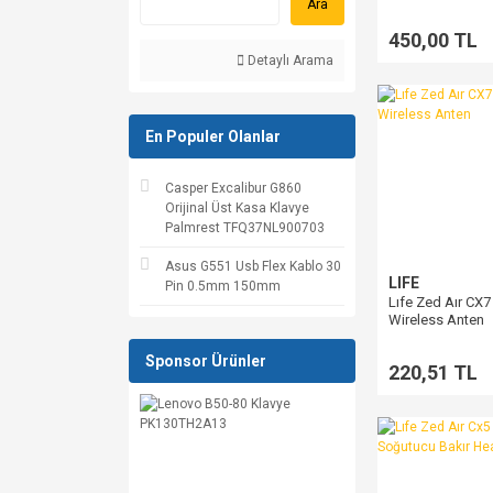
Heatsink
Ara
450,00 TL
Detaylı Arama
En Populer Olanlar
Casper Excalibur G860
Orijinal Üst Kasa Klavye
Palmrest TFQ37NL900703
Asus G551 Usb Flex Kablo 30
LIFE
Pin 0.5mm 150mm
Lıfe Zed Aır CX7 
Wireless Anten
Sponsor Ürünler
220,51 TL