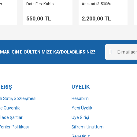
er
Data Flex Kablo
Anakart i3-5005u
W1562K
550,00 TL
2.200,00 TL
K İÇİN E-BÜLTENİMİZE KAYDOLABİLİRSİNİZ!
ERİŞ
ÜYELİK
i Satış Sözleşmesi
Hesabım
 ve Güvenlik
Yeni Üyelik
 İade Şartları
Üye Girişi
Veriler Politikası
Şifremi Unuttum
Sepetiniz