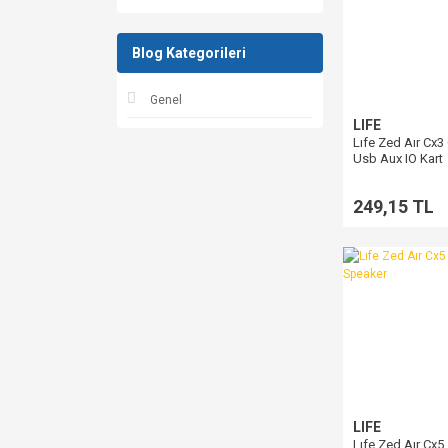
Blog Kategorileri
Genel
LIFE
Lıfe Zed Aır Cx3 
Usb Aux IO Kart
249,15 TL
LIFE
Lıfe Zed Aır Cx5