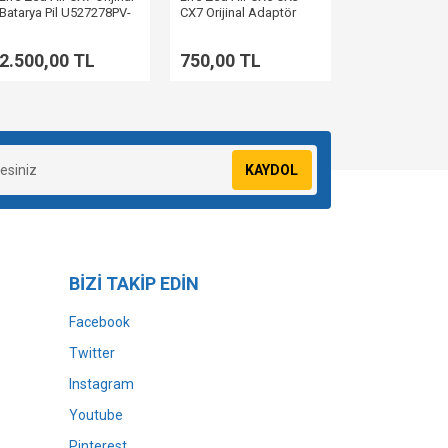
Batarya Pil U527278PV-
CX7 Orijinal Adaptör
3S %100 Sağlık
Şarj Cihazı IL301EU
2.500,00 TL
750,00 TL
KAYDOL
BİZİ TAKİP EDİN
Facebook
Twitter
Instagram
Youtube
Pinterest