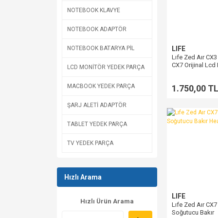
NOTEBOOK KLAVYE
NOTEBOOK ADAPTÖR
LIFE
NOTEBOOK BATARYA PİL
Lıfe Zed Aır CX
CX7 Orijinal Lcd
LCD MONİTÖR YEDEK PARÇA
1920*1080P FHD
MACBOOK YEDEK PARÇA
1.750,00 T
ŞARJ ALETİ ADAPTÖR
TABLET YEDEK PARÇA
TV YEDEK PARÇA
Hızlı Arama
LIFE
Hızlı Ürün Arama
Lıfe Zed Aır CX7 
Soğutucu Bakır