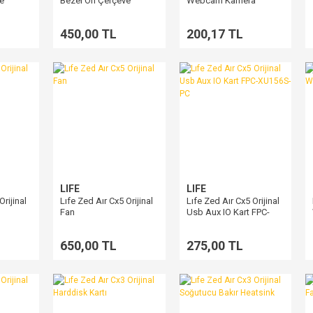
e
Bezel Ön Çerçeve
Webcam Kamera
450,00 TL
200,17 TL
LIFE
LIFE
Orijinal
Lıfe Zed Aır Cx5 Orijinal
Lıfe Zed Aır Cx5 Orijinal
Fan
Usb Aux IO Kart FPC-
XU156S-PC
650,00 TL
275,00 TL