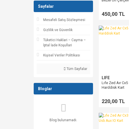
Bezel Ön Çerçev
Sayfalar
450,00 TL
Mesafeli Satış Sözleşmesi
Gizlilik ve Güvenlik
Tüketici Haklari – Cayma –
İptal İade Koşullari
Kişisel Veriler Politikası
Tüm Sayfalar
LIFE
Lıfe Zed Aır Cx5 
Harddisk Kart
Bloglar
220,00 TL
Blog bulunamadı.