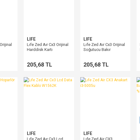
LIFE
LIFE
Orijinal
Lıfe Zed Aır Cx3 Orijinal
Lıfe Zed Aır Cx3 Orijinal
Harddisk Kartı
Soğutucu Bakır
Heatsink
205,68 TL
205,68 TL
LIFE
LIFE
Lıfe Zed Aır Cx3 Lcd
Lıfe Zed Air CX3