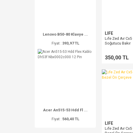
LIFE
Lenovo B50-80 Klavye ...
Lıfe Zed Aır Cx5 
Fiyat :
393,97 TL
Soğutucu Bakır
Heatsink
350,00 TL
Acer An515-53 Hdd Fl ...
Fiyat :
560,40 TL
LIFE
Lıfe Zed Aır Cx5 