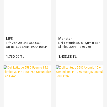
LIFE
Monster
Lıfe Zed Aır CX3 CX5 CX7
Dell Latitude 5580 Uyumlu 15.6
Orijinal Lcd Ekran 1920*1080P
Slimled 30 Pin 1366-768
FHD 30 Pin
Çözünürlük Led Ekran
1.750,00 TL
1.433,38 TL