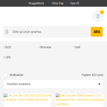
Hoşgeldiniz
Giriş Yap
Üye Ol
ARA
BOE
Monster
Dell
LIFE
Stoktakiler
Toplam 422 ürün