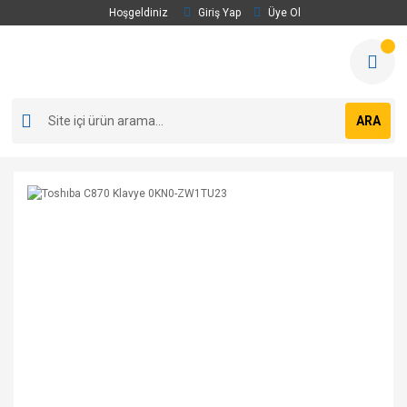
Hoşgeldiniz
Giriş Yap
Üye Ol
ARA