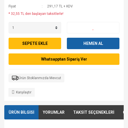
Fiyat
291,17 TL + KDV
* 32,55 TL den başlayan taksitlerle!
SEPETE EKLE
HEMEN AL
Whatsapptan Sipariş Ver
Ürün Stoklarımızda Mevcut
Karşılaştır
ÜRÜN BİLGİSİ
YORUMLAR
TAKSİT SEÇENEKLERİ
ÖN