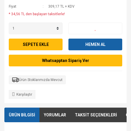
Fiyat
309,17 TL + KDV
* 34,56 TL den başlayan taksitlerle!
SEPETE EKLE
HEMEN AL
Whatsapptan Sipariş Ver
Ürün Stoklarımızda Mevcut
Karşılaştır
ÜRÜN BİLGİSİ
YORUMLAR
TAKSİT SEÇENEKLERİ
ÖN