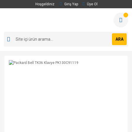
Hoşgeldiniz
Giriş Yap
Üye Ol
ARA