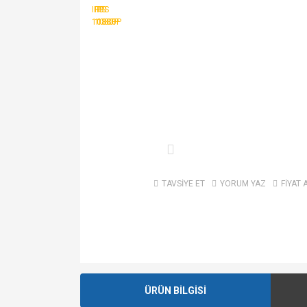
TAVSİYE ET
YORUM YAZ
FİYAT 
ÜRÜN BİLGİSİ