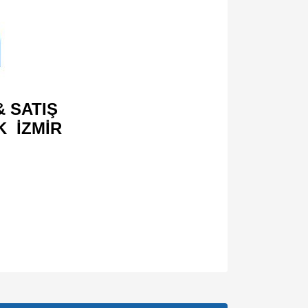
 SATIŞ
K İZMİR
za iletebilirsiniz.