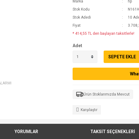
Marka
hp
Stok Kodu
N161H
Stok Adedi
10 Ad
Fiyat
3.708,
* 414,55 TL den başlayan taksitlerle!
Adet
SEPETE EKLE
What
ALARMI
Ürün Stoklarımızda Mevcut
Karşılaştır
YORUMLAR
TAKSİT SEÇENEKLERİ