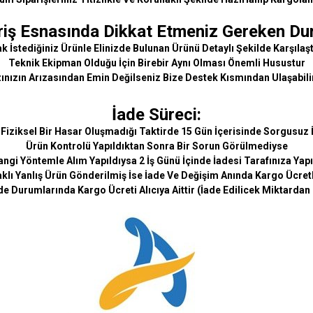
riş Esnasında Dikkat Etmeniz Gereken Du
 İstediğiniz Ürünle Elinizde Bulunan Ürünü Detaylı Şekilde Karşılaşt
Teknik Ekipman Olduğu İçin Birebir Aynı Olması Önemli Husustur
ınızın Arızasından Emin Değilseniz Bize Destek Kısmından Ulaşabili
İade Süreci:
 Fiziksel Bir Hasar Oluşmadığı Taktirde 15 Gün İçerisinde Sorgusuz İ
Ürün Kontrolü Yapıldıktan Sonra Bir Sorun Görülmediyse
ngi Yöntemle Alım Yapıldıysa 2 İş Günü İçinde İadesi Tarafınıza Yapı
lı Yanlış Ürün Gönderilmiş İse İade Ve Değişim Anında Kargo Ücretl
de Durumlarında Kargo Ücreti Alıcıya Aittir (İade Edilicek Miktardan