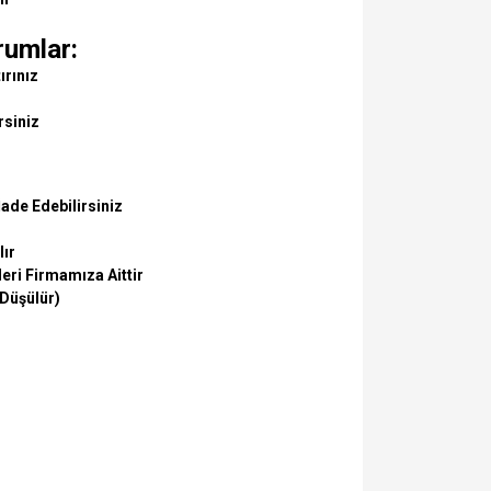
rumlar:
ırınız
rsiniz
ade Edebilirsiniz
lır
eri Firmamıza Aittir
 Düşülür)