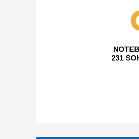
NOTEB
231 SO
Bu ürünün fiyat bilgisi, resim, ürün açıklamalarında v
Görüş ve önerileriniz için teşekkür ederiz.