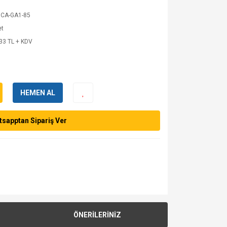
CA-GA1-85
et
33 TL + KDV
HEMEN AL
sapptan Sipariş Ver
ÖNERİLERİNİZ