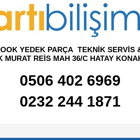
OOK YEDEK PARÇA TEKNİK SERVİS &
K MURAT REİS MAH 36/C HATAY KONA
0506 402 6969
0232 244 1871
e diğer konularda yetersiz gördüğünüz noktaları öneri formunu kullanarak tarafımı
Bu ürüne ilk yorumu siz yapın!