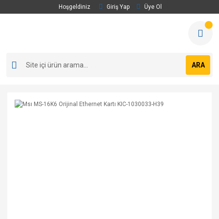
Hoşgeldiniz
Giriş Yap
Üye Ol
ARA