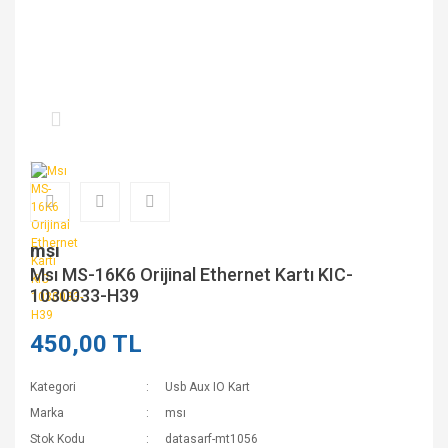
msı
Msı MS-16K6 Orijinal Ethernet Kartı KIC-
1030033-H39
450,00 TL
Kategori
Usb Aux IO Kart
Marka
msı
Stok Kodu
datasarf-mt1056