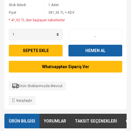
Stok Adedi
1 Adet
Fiyat
381,36 TL + KDV
* 41,92 TL den başlayan taksitlerle!
SEPETE EKLE
HEMEN AL
Whatsapptan Sipariş Ver
Ürün Stoklarımızda Mevcut
Karşılaştır
ÜRÜN BİLGİSİ
YORUMLAR
TAKSİT SEÇENEKLERİ
ÖN