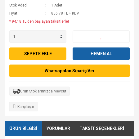
Stok Adedi
1 Adet
Fiyat
856,78 TL + KDV
* 94,18 TL den başlayan taksitlerle!
SEPETE EKLE
HEMEN AL
Whatsapptan Sipariş Ver
Ürün Stoklarımızda Mevcut
Karşılaştır
ÜRÜN BİLGİSİ
YORUMLAR
TAKSİT SEÇENEKLERİ
ÖN