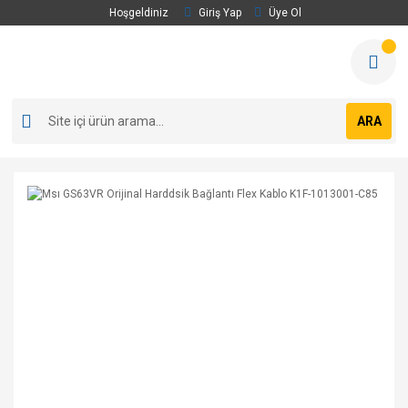
Hoşgeldiniz
Giriş Yap
Üye Ol
ARA