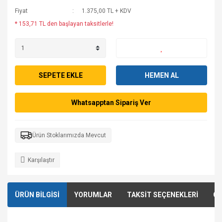
Fiyat
1.375,00 TL + KDV
* 153,71 TL den başlayan taksitlerle!
SEPETE EKLE
HEMEN AL
Whatsapptan Sipariş Ver
Ürün Stoklarımızda Mevcut
Karşılaştır
ÜRÜN BİLGİSİ
YORUMLAR
TAKSİT SEÇENEKLERİ
ÖN