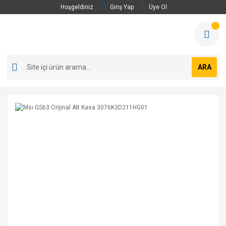
Hoşgeldiniz
Giriş Yap
Üye Ol
ARA