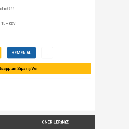
arf-mt944
 TL + KDV
HEMEN AL
sapptan Sipariş Ver
ÖNERİLERİNİZ