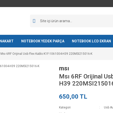
NAKART
NOTEBOOK YEDEK PARÇA
NOTEBOOK LCD EKRAN
Msı 6RF Orijinal Usb Flex Kablo K1F-1061004-H39 220MSI215016-K
msı
Msı 6RF Orijinal U
H39 220MSI21501
650,00 TL
Kategori
Usb Au