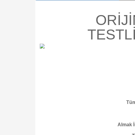
ORİJ
TESTL
Tüm
Almak İ