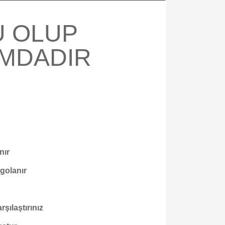
Ü OLUP
UMDADIR
nır
rgolanır
şılaştırınız