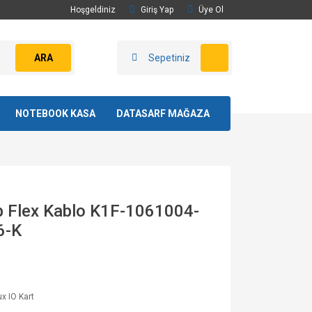
Hoşgeldiniz
Giriş Yap
Üye Ol
ARA
Sepetiniz
NOTEBOOK KASA
DATASARF MAĞAZA
sb Flex Kablo K1F-1061004-
6-K
x IO Kart