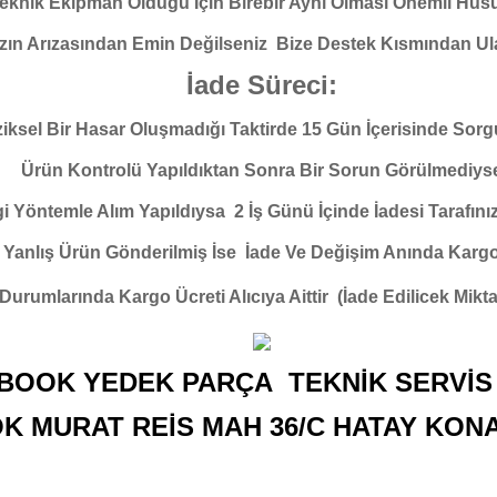
eknik Ekipman Olduğu İçin Birebir Aynı Olması Önemli Hus
zın Arızasından Emin Değilseniz Bize Destek Kısmından Ula
İade Süreci:
ziksel Bir Hasar Oluşmadığı Taktirde 15 Gün İçerisinde Sorg
Ürün Kontrolü Yapıldıktan Sonra Bir Sorun Görülmediys
 Yöntemle Alım Yapıldıysa 2 İş Günü İçinde İadesi Tarafınız
 Yanlış Ürün Gönderilmiş İse İade Ve Değişim Anında Kargo Ü
 Durumlarında Kargo Ücreti Alıcıya Aittir (İade Edilicek Mik
BOOK YEDEK PARÇA TEKNİK SERVİS 
OK MURAT REİS MAH 36/C HATAY KON