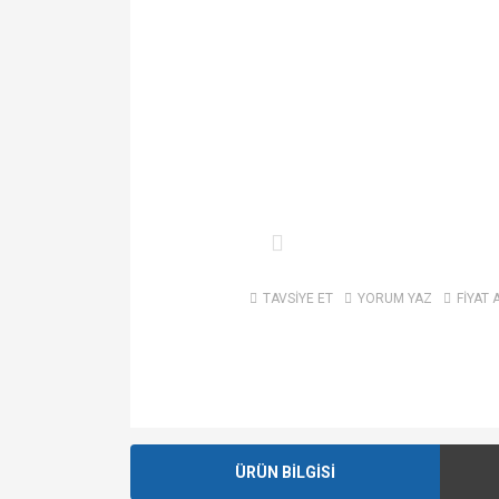
TAVSİYE ET
YORUM YAZ
FİYAT 
ÜRÜN BİLGİSİ