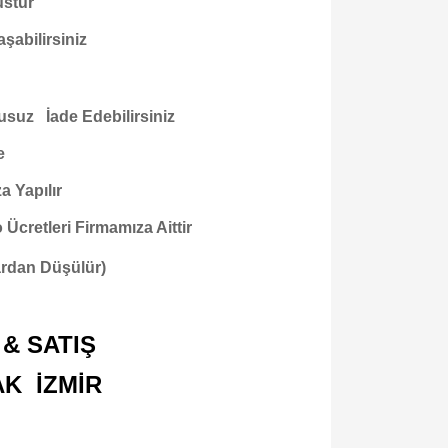
ustur
şabilirsiniz
usuz İade Edebilirsiniz
e
a Yapılır
cretleri Firmamıza Aittir
tardan Düşülür)
& SATIŞ
AK İZMİR