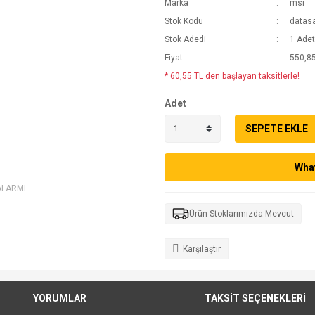
Marka
msı
Stok Kodu
datas
Stok Adedi
1 Adet
Fiyat
550,85
* 60,55 TL den başlayan taksitlerle!
Adet
SEPETE EKLE
What
ALARMI
Ürün Stoklarımızda Mevcut
Karşılaştır
YORUMLAR
TAKSİT SEÇENEKLERİ