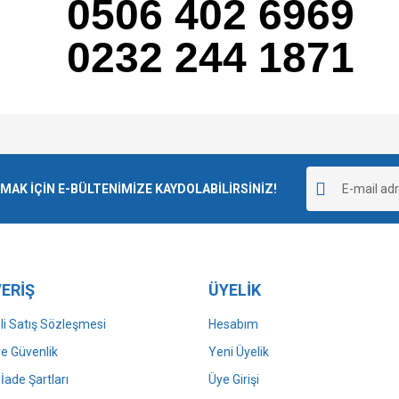
0506 402 6969
0232 244 1871
e diğer konularda yetersiz gördüğünüz noktaları öneri formunu kullanarak tarafımı
Bu ürüne ilk yorumu siz yapın!
r.
K İÇİN E-BÜLTENİMİZE KAYDOLABİLİRSİNİZ!
Yorum Yaz
ERİŞ
ÜYELİK
i Satış Sözleşmesi
Hesabım
 ve Güvenlik
Yeni Üyelik
 İade Şartları
Üye Girişi