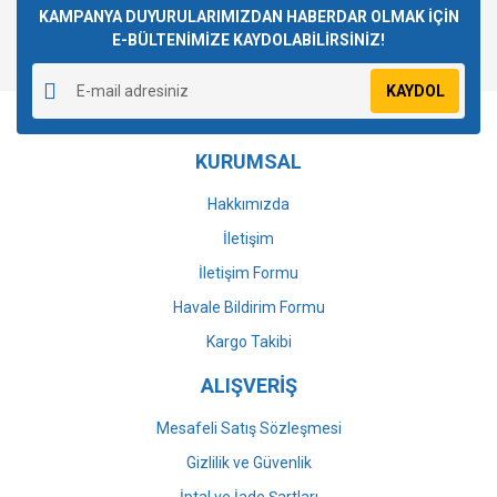
Görüş ve önerileriniz için teşekkür ederiz.
KAMPANYA DUYURULARIMIZDAN HABERDAR OLMAK İÇİN
E-BÜLTENİMİZE KAYDOLABİLİRSİNİZ!
Yorum Yaz
Ürün resmi kalitesiz, bozuk veya görüntülenemiyor.
KAYDOL
Ürün açıklamasında eksik bilgiler bulunuyor.
Ürün bilgilerinde hatalar bulunuyor.
KURUMSAL
Ürün fiyatı diğer sitelerden daha pahalı.
Bu ürüne benzer farklı alternatifler olmalı.
Hakkımızda
İletişim
İletişim Formu
Havale Bildirim Formu
Gönder
Kargo Takibi
ALIŞVERİŞ
Mesafeli Satış Sözleşmesi
Gizlilik ve Güvenlik