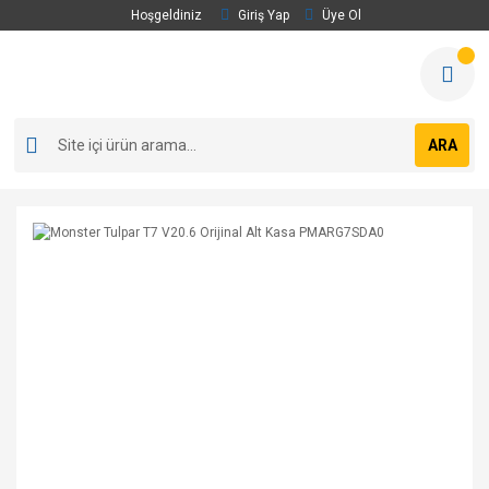
Hoşgeldiniz
Giriş Yap
Üye Ol
ARA