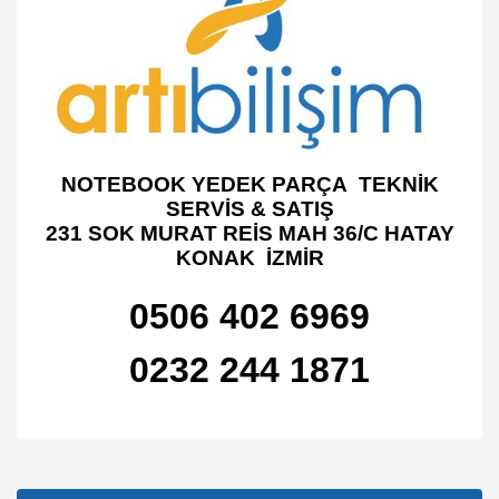
NOTEBOOK YEDEK PARÇA TEKNİK
SERVİS & SATIŞ
231 SOK MURAT REİS MAH 36/C HATAY
KONAK İZMİR
0506 402 6969
0232 244 1871
Bu ürünün fiyat bilgisi, resim, ürün açıklamalarında ve diğer
konularda yetersiz gördüğünüz noktaları öneri formunu
Bu ürüne ilk yorumu siz yapın!
kullanarak tarafımıza iletebilirsiniz.