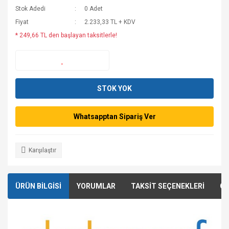
Stok Adedi
0 Adet
Fiyat
2.233,33 TL + KDV
* 249,66 TL den başlayan taksitlerle!
STOK YOK
Whatsapptan Sipariş Ver
Karşılaştır
ÜRÜN BİLGİSİ
YORUMLAR
TAKSİT SEÇENEKLERİ
ÖN