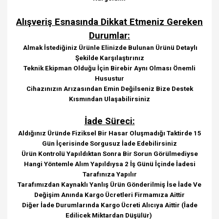
Alışveriş Esnasında Dikkat Etmeniz Gereken
Durumlar:
Almak İstediğiniz Ürünle Elinizde Bulunan Ürünü Detaylı
Şekilde Karşılaştırınız
Teknik Ekipman Olduğu İçin Birebir Aynı Olması Önemli
Husustur
Cihazınızın Arızasından Emin Değilseniz Bize Destek
Kısmından Ulaşabilirsiniz
İade Süreci:
Aldığınız Üründe Fiziksel Bir Hasar Oluşmadığı Taktirde 15
Gün İçerisinde Sorgusuz İade Edebilirsiniz
Ürün Kontrolü Yapıldıktan Sonra Bir Sorun Görülmediyse
Hangi Yöntemle Alım Yapıldıysa 2 İş Günü İçinde İadesi
Tarafınıza Yapılır
Tarafımızdan Kaynaklı Yanlış Ürün Gönderilmiş İse İade Ve
Değişim Anında Kargo Ücretleri Firmamıza Aittir
Diğer İade Durumlarında Kargo Ücreti Alıcıya Aittir (İade
Edilicek Miktardan Düşülür)