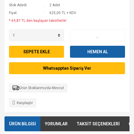
Stok Adedi
2 Adet
Fiyat
625,00 TL + KDV
* 69,87 TL den başlayan taksitlerle!
SEPETE EKLE
HEMEN AL
Whatsapptan Sipariş Ver
Ürün Stoklarımızda Mevcut
Karşılaştır
ÜRÜN BİLGİSİ
YORUMLAR
TAKSİT SEÇENEKLERİ
ÖN