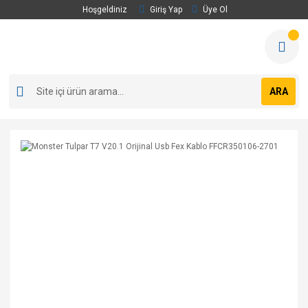
Hoşgeldiniz
Giriş Yap
Üye Ol
ARA