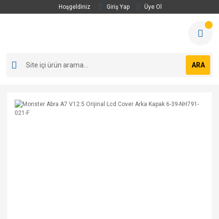
Hoşgeldiniz
Giriş Yap
Üye Ol
ARA