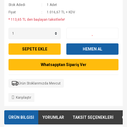
Stok Adedi
1 Adet
Fiyat
1.016,67 TL + KDV
* 113,65 TL den başlayan taksitlerle!
SEPETE EKLE
HEMEN AL
Whatsapptan Sipariş Ver
Ürün Stoklarımızda Mevcut
Karşılaştır
ÜRÜN BİLGİSİ
YORUMLAR
TAKSİT SEÇENEKLERİ
ÖN