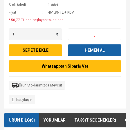
Stok Adedi
1 Adet
Fiyat
461,86 TL + KDV
* 50,77 TL den başlayan taksitlerle!
SEPETE EKLE
HEMEN AL
Whatsapptan Sipariş Ver
Ürün Stoklarımızda Mevcut
Karşılaştır
ÜRÜN BİLGİSİ
YORUMLAR
TAKSİT SEÇENEKLERİ
ÖN