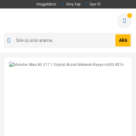
Hoşgeldiniz
Giriş Yap
Üye Ol
ARA