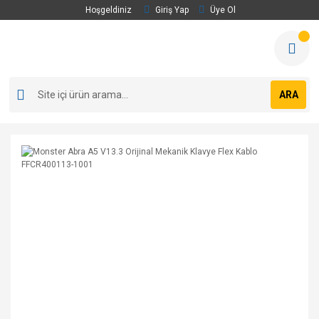
Hoşgeldiniz
Giriş Yap
Üye Ol
ARA