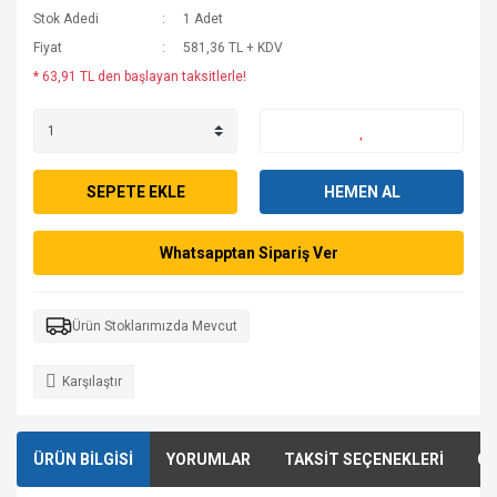
Stok Adedi
1 Adet
Fiyat
581,36 TL + KDV
* 63,91 TL den başlayan taksitlerle!
SEPETE EKLE
HEMEN AL
Whatsapptan Sipariş Ver
Ürün Stoklarımızda Mevcut
Karşılaştır
ÜRÜN BİLGİSİ
YORUMLAR
TAKSİT SEÇENEKLERİ
ÖN