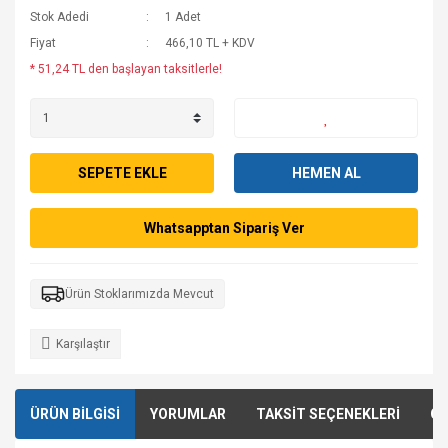
Stok Adedi
1 Adet
Fiyat
466,10 TL + KDV
* 51,24 TL den başlayan taksitlerle!
SEPETE EKLE
HEMEN AL
Whatsapptan Sipariş Ver
Ürün Stoklarımızda Mevcut
Karşılaştır
ÜRÜN BİLGİSİ
YORUMLAR
TAKSİT SEÇENEKLERİ
ÖN