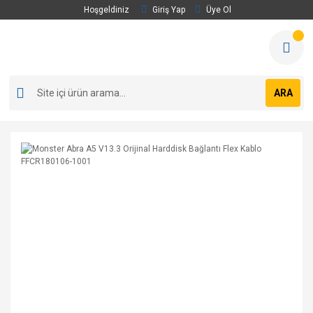
Hoşgeldiniz
Giriş Yap
Üye Ol
ARA