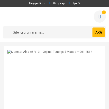
Hoşgeldiniz
Giriş Yap
Üye Ol
ARA