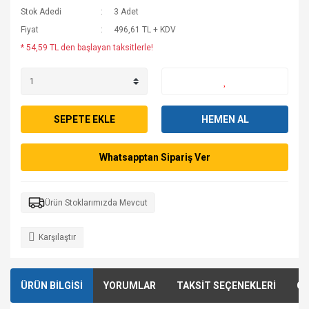
Stok Adedi
3 Adet
Fiyat
496,61 TL + KDV
* 54,59 TL den başlayan taksitlerle!
SEPETE EKLE
HEMEN AL
Whatsapptan Sipariş Ver
Ürün Stoklarımızda Mevcut
Karşılaştır
ÜRÜN BİLGİSİ
YORUMLAR
TAKSİT SEÇENEKLERİ
ÖN