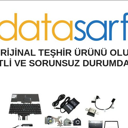
O
RİJİNAL TEŞHİR ÜRÜNÜ OL
TLİ VE SORUNSUZ DURUMD