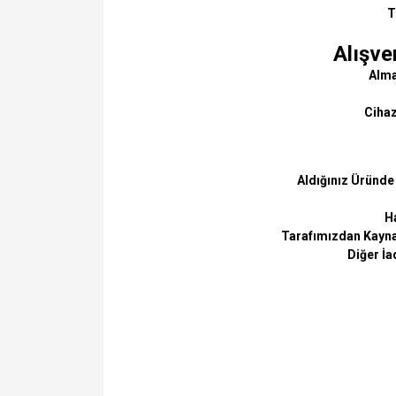
T
Alışve
Almak
Cihaz
Aldığınız Üründe
Ha
Tarafımızdan Kaynak
Diğer İa