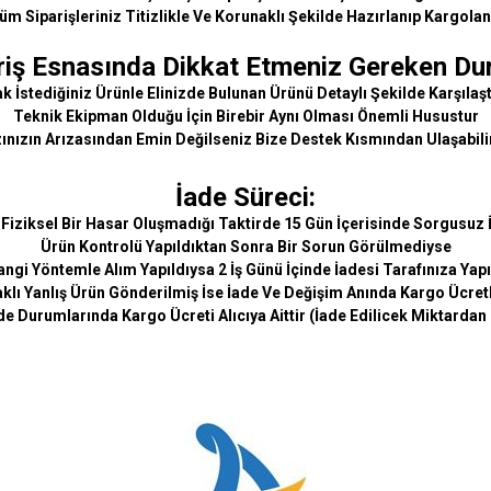
üm Siparişleriniz Titizlikle Ve Korunaklı Şekilde Hazırlanıp Kargolan
riş Esnasında Dikkat Etmeniz Gereken Du
 İstediğiniz Ürünle Elinizde Bulunan Ürünü Detaylı Şekilde Karşılaşt
Teknik Ekipman Olduğu İçin Birebir Aynı Olması Önemli Husustur
ınızın Arızasından Emin Değilseniz Bize Destek Kısmından Ulaşabili
İade Süreci:
 Fiziksel Bir Hasar Oluşmadığı Taktirde 15 Gün İçerisinde Sorgusuz İ
Ürün Kontrolü Yapıldıktan Sonra Bir Sorun Görülmediyse
ngi Yöntemle Alım Yapıldıysa 2 İş Günü İçinde İadesi Tarafınıza Yapı
lı Yanlış Ürün Gönderilmiş İse İade Ve Değişim Anında Kargo Ücretl
de Durumlarında Kargo Ücreti Alıcıya Aittir (İade Edilicek Miktardan