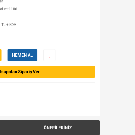
er
arf-mt1186
 TL + KDV
HEMEN AL
sapptan Sipariş Ver
ÖNERİLERİNİZ