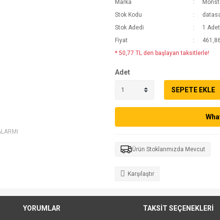
Marka
Monst
Stok Kodu
datas
Stok Adedi
1 Adet
Fiyat
461,86
* 50,77 TL den başlayan taksitlerle!
Adet
SEPETE EKLE
What
ALARMI
Ürün Stoklarımızda Mevcut
Karşılaştır
YORUMLAR
TAKSİT SEÇENEKLERİ