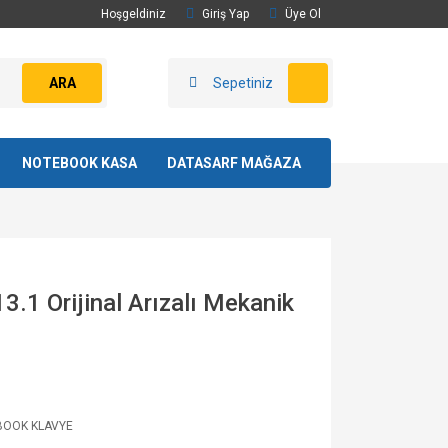
Hoşgeldiniz
Giriş Yap
Üye Ol
ARA
Sepetiniz
NOTEBOOK KASA
DATASARF MAĞAZA
.1 Orijinal Arızalı Mekanik
BOOK KLAVYE