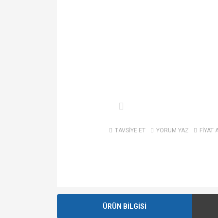
TAVSİYE ET
YORUM YAZ
FİYAT 
ÜRÜN BİLGİSİ