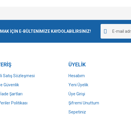
e diğer konularda yetersiz gördüğünüz noktaları öneri formunu kullanarak tarafımı
Bu ürüne ilk yorumu siz yapın!
r.
K İÇİN E-BÜLTENİMİZE KAYDOLABİLİRSİNİZ!
Yorum Yaz
ERİŞ
ÜYELİK
i Satış Sözleşmesi
Hesabım
 ve Güvenlik
Yeni Üyelik
 İade Şartları
Üye Girişi
Gönder
Veriler Politikası
Şifremi Unuttum
Sepetiniz