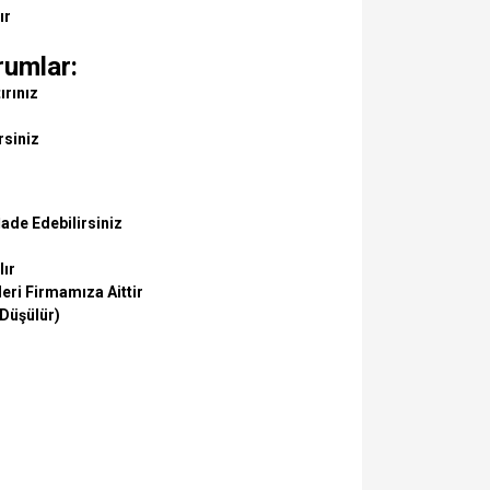
ır
rumlar:
ırınız
rsiniz
ade Edebilirsiniz
lır
eri Firmamıza Aittir
 Düşülür)