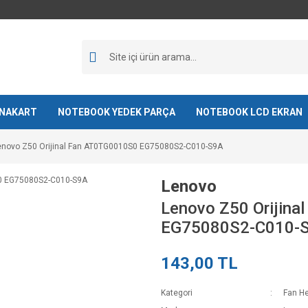
NAKART
NOTEBOOK YEDEK PARÇA
NOTEBOOK LCD EKRAN
enovo Z50 Orijinal Fan AT0TG0010S0 EG75080S2-C010-S9A
Lenovo
Lenovo Z50 Orijin
EG75080S2-C010-
143,00 TL
Kategori
Fan He