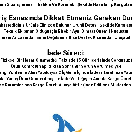
üm Siparişleriniz Titizlikle Ve Korunaklı Şekilde Hazırlanıp Kargolan
riş Esnasında Dikkat Etmeniz Gereken Du
 İstediğiniz Ürünle Elinizde Bulunan Ürünü Detaylı Şekilde Karşılaşt
Teknik Ekipman Olduğu İçin Birebir Aynı Olması Önemli Husustur
ınızın Arızasından Emin Değilseniz Bize Destek Kısmından Ulaşabili
İade Süreci:
 Fiziksel Bir Hasar Oluşmadığı Taktirde 15 Gün İçerisinde Sorgusuz İ
Ürün Kontrolü Yapıldıktan Sonra Bir Sorun Görülmediyse
ngi Yöntemle Alım Yapıldıysa 2 İş Günü İçinde İadesi Tarafınıza Yapı
lı Yanlış Ürün Gönderilmiş İse İade Ve Değişim Anında Kargo Ücretl
de Durumlarında Kargo Ücreti Alıcıya Aittir (İade Edilicek Miktardan