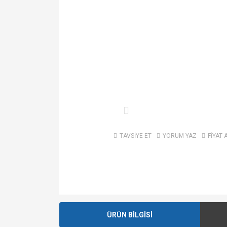
TAVSİYE ET
YORUM YAZ
FİYAT 
ÜRÜN BİLGİSİ