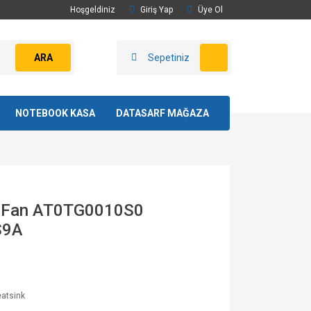
Hoşgeldiniz
Giriş Yap
Üye Ol
ARA
Sepetiniz
NOTEBOOK KASA
DATASARF MAĞAZA
al Fan AT0TG0010S0
S9A
atsink