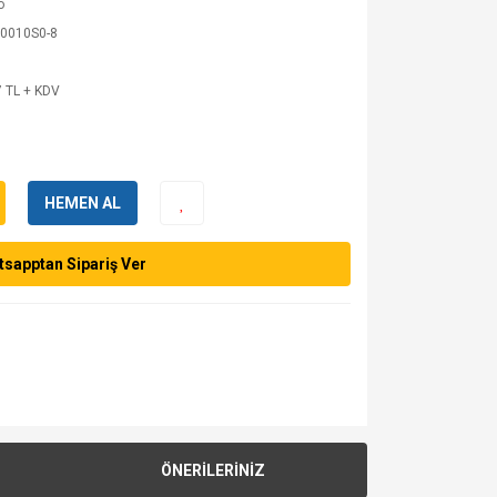
o
0010S0-8
 TL + KDV
HEMEN AL
sapptan Sipariş Ver
ÖNERİLERİNİZ