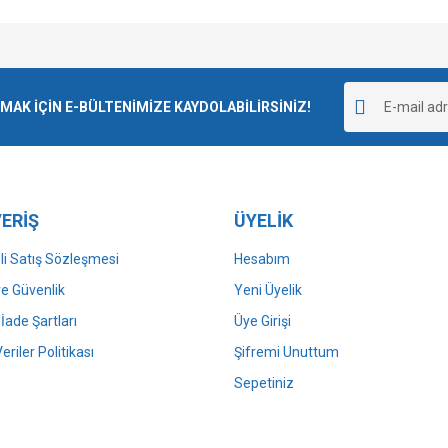
e diğer konularda yetersiz gördüğünüz noktaları öneri formunu kullanarak tarafımı
Bu ürüne ilk yorumu siz yapın!
r.
K İÇİN E-BÜLTENİMİZE KAYDOLABİLİRSİNİZ!
Yorum Yaz
ERİŞ
ÜYELİK
i Satış Sözleşmesi
Hesabım
 ve Güvenlik
Yeni Üyelik
 İade Şartları
Üye Girişi
Gönder
Veriler Politikası
Şifremi Unuttum
Sepetiniz