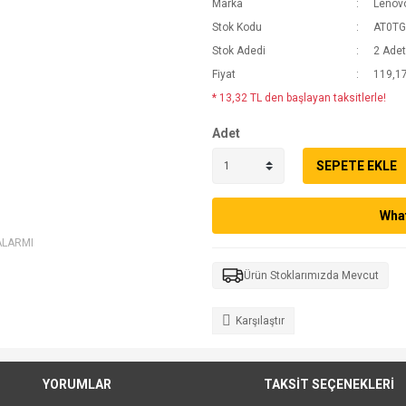
Marka
Lenov
Stok Kodu
AT0TG
Stok Adedi
2 Adet
Fiyat
119,17
* 13,32 TL den başlayan taksitlerle!
Adet
SEPETE EKLE
What
ALARMI
Ürün Stoklarımızda Mevcut
Karşılaştır
YORUMLAR
TAKSİT SEÇENEKLERİ