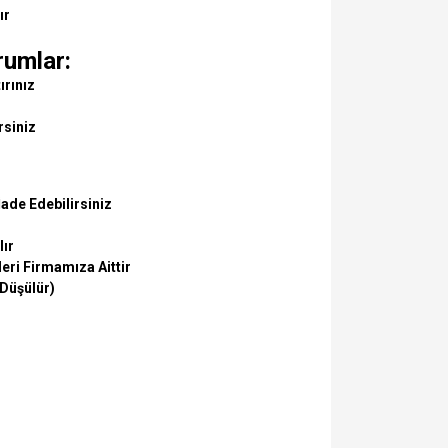
ır
rumlar:
ırınız
rsiniz
ade Edebilirsiniz
lır
eri Firmamıza Aittir
 Düşülür)