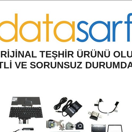
O
RİJİNAL TEŞHİR ÜRÜNÜ OL
TLİ VE SORUNSUZ DURUMD