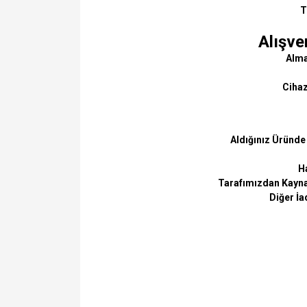
T
Alışve
Almak
Cihaz
Aldığınız Üründe
Ha
Tarafımızdan Kaynak
Diğer İa