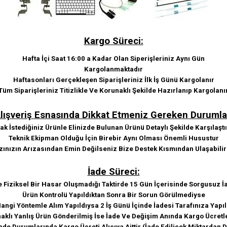
Kargo Süreci:
Hafta İçi Saat 16:00 a Kadar Olan Siperişleriniz Aynı Gün
Kargolanmaktadır
Haftasonları Gerçekleşen Siparişleriniz İlk İş Günü Kargolanır
Tüm Siparişleriniz Titizlikle Ve Korunaklı Şekilde Hazırlanıp Kargolanı
lışveriş Esnasında Dikkat Etmeniz Gereken Durumla
k İstediğiniz Ürünle Elinizde Bulunan Ürünü Detaylı Şekilde Karşılaştı
Teknik Ekipman Olduğu İçin Birebir Aynı Olması Önemli Husustur
zınızın Arızasından Emin Değilseniz Bize Destek Kısmından Ulaşabilir
İade Süreci:
e Fiziksel Bir Hasar Oluşmadığı Taktirde 15 Gün İçerisinde Sorgusuz İa
Ürün Kontrolü Yapıldıktan Sonra Bir Sorun Görülmediyse
angi Yöntemle Alım Yapıldıysa 2 İş Günü İçinde İadesi Tarafınıza Yapıl
klı Yanlış Ürün Gönderilmiş İse İade Ve Değişim Anında Kargo Ücretle
ade Durumlarında Kargo Ücreti Alıcıya Aittir (İade Edilicek Miktardan 