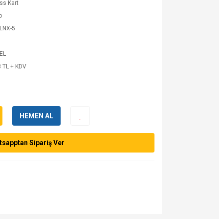
ss Kart
o
LNX-5
 EL
 TL + KDV
HEMEN AL
sapptan Sipariş Ver