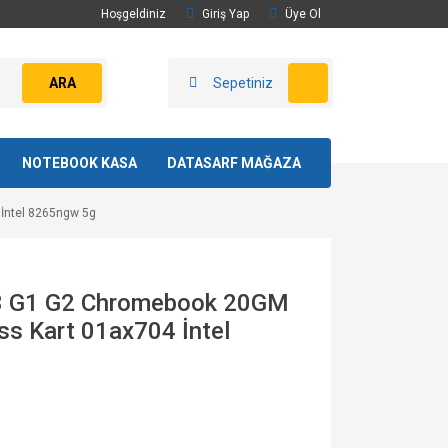
Hoşgeldiniz
Giriş Yap
Üye Ol
ARA
Sepetiniz
NOTEBOOK KASA
DATASARF MAĞAZA
 İntel 8265ngw 5g
3 G1 G2 Chromebook 20GM
ess Kart 01ax704 İntel