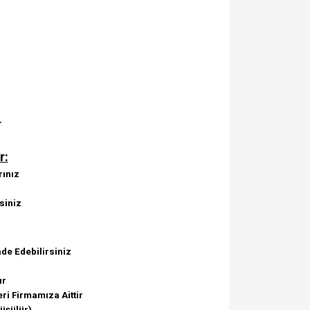
r
r:
rınız
siniz
de Edebilirsiniz
ır
ri Firmamıza Aittir
Düşülür)