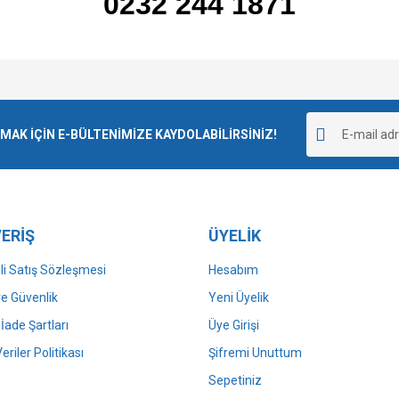
0232 244 1871
e diğer konularda yetersiz gördüğünüz noktaları öneri formunu kullanarak tarafımı
Bu ürüne ilk yorumu siz yapın!
r.
K İÇİN E-BÜLTENİMİZE KAYDOLABİLİRSİNİZ!
Yorum Yaz
ERİŞ
ÜYELİK
i Satış Sözleşmesi
Hesabım
 ve Güvenlik
Yeni Üyelik
 İade Şartları
Üye Girişi
Gönder
Veriler Politikası
Şifremi Unuttum
Sepetiniz