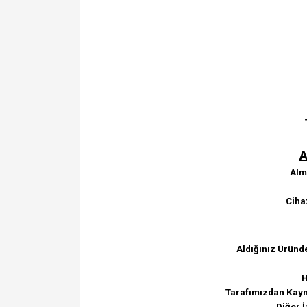
A
Alma
Ciha
Aldığınız Üründ
H
Tarafımızdan Kayna
Diğer İ