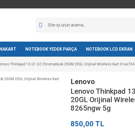
NAKART
NOTEBOOK YEDEK PARÇA
NOTEBOOK LCD EKRAN
enovo Thinkpad 13 G1 G2 Chromebook 20GM 20GL Orijinal Wireless Kart 01ax704
Lenovo
Lenovo Thinkpad 1
20GL Orijinal Wirel
8265ngw 5g
850,00 TL