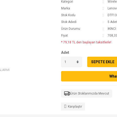
Kategori
Wirele
Marka
Lenov
Stok Kodu
DTF13
Stok Adedi
5 Adet
Ürün Durumu
İKİNCİ
Fiyat
708,33
* 79,18 TL den başlayan taksitlerle!
Adet
SEPETE EKLE
ALARMI
What
Ürün Stoklarımızda Mevcut
Karşılaştır