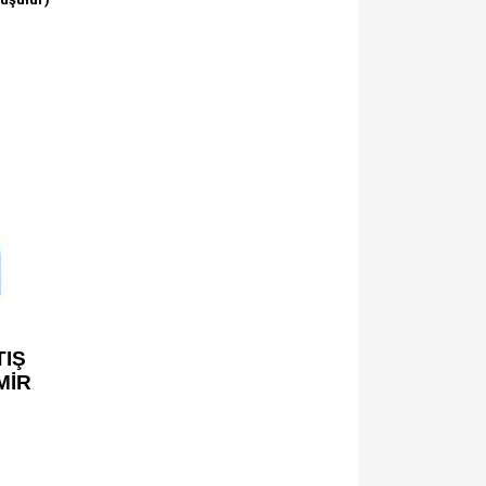
IŞ
MİR