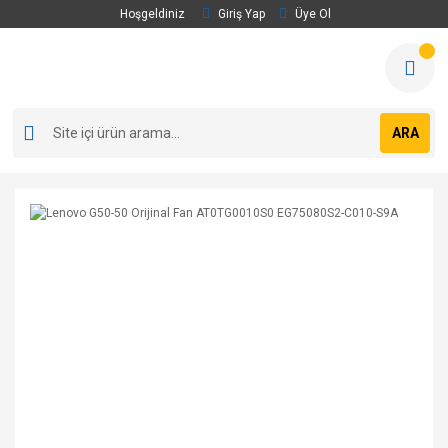
Hoşgeldiniz
Giriş Yap
Üye Ol
ARA