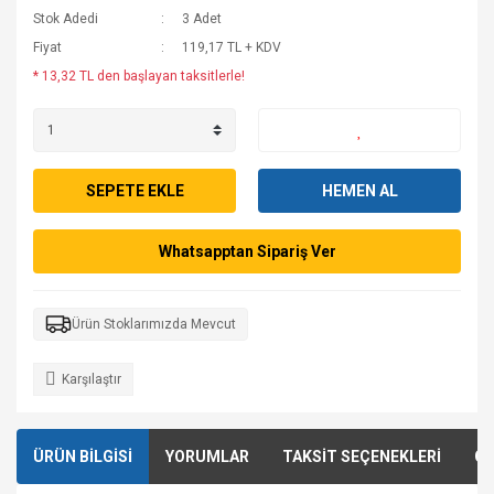
Stok Adedi
3 Adet
Fiyat
119,17 TL + KDV
* 13,32 TL den başlayan taksitlerle!
SEPETE EKLE
HEMEN AL
Whatsapptan Sipariş Ver
Ürün Stoklarımızda Mevcut
Karşılaştır
ÜRÜN BİLGİSİ
YORUMLAR
TAKSİT SEÇENEKLERİ
ÖN