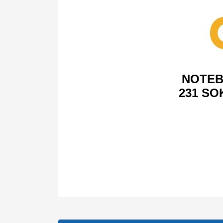
NOTEB
231 SO
Bu ürünün fiyat bilgisi, resim, ürün açıklamalarında v
Görüş ve önerileriniz için teşekkür ederiz.