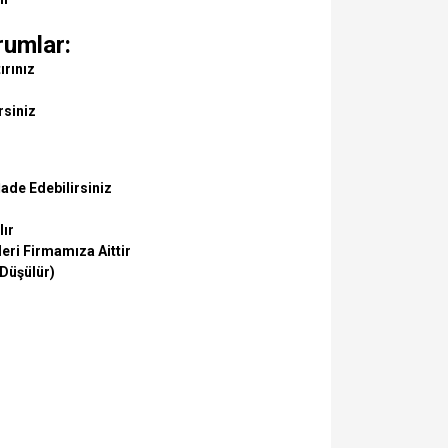
rumlar:
ırınız
rsiniz
ade Edebilirsiniz
lır
eri Firmamıza Aittir
 Düşülür)