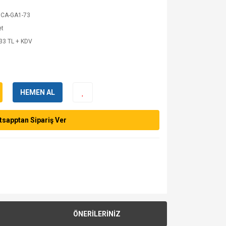
CA-GA1-73
et
33 TL + KDV
HEMEN AL
sapptan Sipariş Ver
ÖNERİLERİNİZ