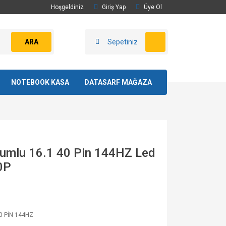
Hoşgeldiniz
Giriş Yap
Üye Ol
ARA
Sepetiniz
NOTEBOOK KASA
DATASARF MAĞAZA
umlu 16.1 40 Pin 144HZ Led
0P
0 PİN 144HZ