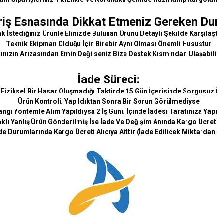
riş Esnasında Dikkat Etmeniz Gereken Du
 İstediğiniz Ürünle Elinizde Bulunan Ürünü Detaylı Şekilde Karşılaşt
Teknik Ekipman Olduğu İçin Birebir Aynı Olması Önemli Husustur
ınızın Arızasından Emin Değilseniz Bize Destek Kısmından Ulaşabili
İade Süreci:
 Fiziksel Bir Hasar Oluşmadığı Taktirde 15 Gün İçerisinde Sorgusuz İ
Ürün Kontrolü Yapıldıktan Sonra Bir Sorun Görülmediyse
ngi Yöntemle Alım Yapıldıysa 2 İş Günü İçinde İadesi Tarafınıza Yapı
lı Yanlış Ürün Gönderilmiş İse İade Ve Değişim Anında Kargo Ücretl
de Durumlarında Kargo Ücreti Alıcıya Aittir (İade Edilicek Miktardan