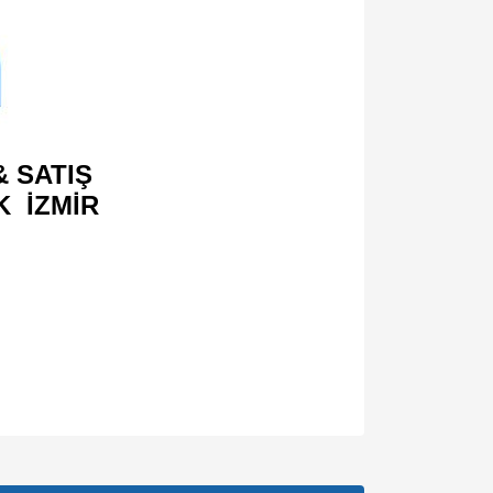
 SATIŞ
K İZMİR
za iletebilirsiniz.