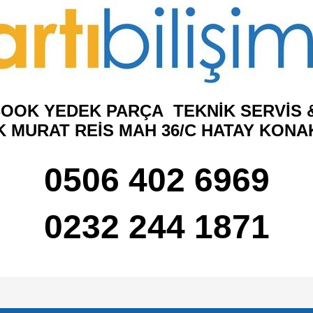
OOK YEDEK PARÇA TEKNİK SERVİS &
K MURAT REİS MAH 36/C HATAY KONA
0506 402 6969
0232 244 1871
e diğer konularda yetersiz gördüğünüz noktaları öneri formunu kullanarak tarafımı
Bu ürüne ilk yorumu siz yapın!