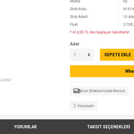
Marka
hp
Stok Kodu
N161H
Stok Adedi
10 Ad
Fiyat
3.708,
* 414,55 TL den başlayan taksitlerle!
Adet
SEPETE EKLE
What
ALARMI
Ürün Stoklarımızda Mevcut
Karşılaştır
YORUMLAR
TAKSİT SEÇENEKLERİ