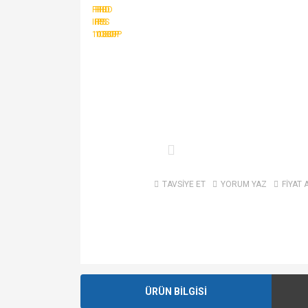
TAVSİYE ET
YORUM YAZ
FİYAT 
ÜRÜN BİLGİSİ