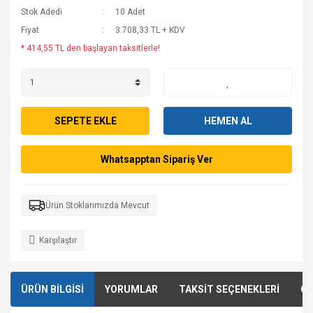
Stok Adedi
10 Adet
Fiyat
3.708,33 TL + KDV
* 414,55 TL den başlayan taksitlerle!
SEPETE EKLE
HEMEN AL
Whatsapptan Sipariş Ver
Ürün Stoklarımızda Mevcut
Karşılaştır
ÜRÜN BİLGİSİ
YORUMLAR
TAKSİT SEÇENEKLERİ
ÖN