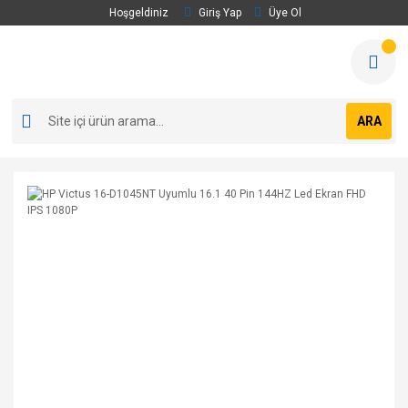
Hoşgeldiniz
Giriş Yap
Üye Ol
ARA