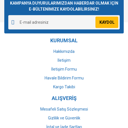
Görüş ve önerileriniz için teşekkür ederiz.
KAMPANYA DUYURULARIMIZDAN HABERDAR OLMAK İÇİN
E-BÜLTENİMİZE KAYDOLABİLİRSİNİZ!
Yorum Yaz
Ürün resmi kalitesiz, bozuk veya görüntülenemiyor.
KAYDOL
Ürün açıklamasında eksik bilgiler bulunuyor.
Ürün bilgilerinde hatalar bulunuyor.
KURUMSAL
Ürün fiyatı diğer sitelerden daha pahalı.
Bu ürüne benzer farklı alternatifler olmalı.
Hakkımızda
İletişim
İletişim Formu
Havale Bildirim Formu
Gönder
Kargo Takibi
ALIŞVERİŞ
Mesafeli Satış Sözleşmesi
Gizlilik ve Güvenlik
İptal ve İade Şartları