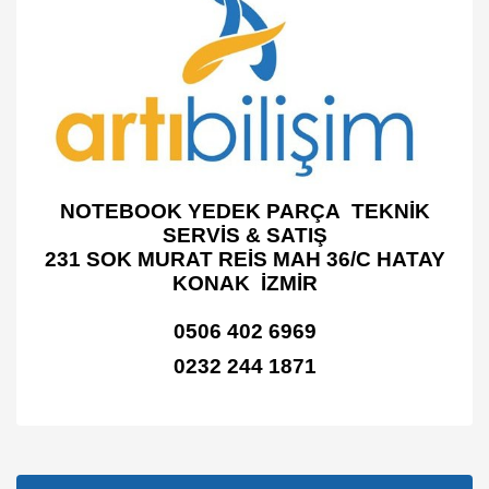
NOTEBOOK YEDEK PARÇA TEKNİK
SERVİS & SATIŞ
231 SOK MURAT REİS MAH 36/C HATAY
KONAK İZMİR
0506 402 6969
0232 244 1871
Bu ürünün fiyat bilgisi, resim, ürün açıklamalarında ve diğer
konularda yetersiz gördüğünüz noktaları öneri formunu
Bu ürüne ilk yorumu siz yapın!
kullanarak tarafımıza iletebilirsiniz.