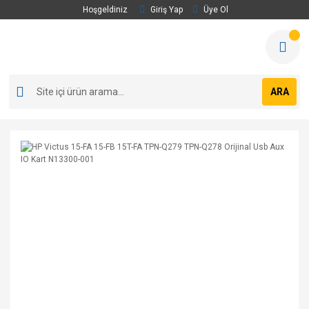
Hoşgeldiniz
Giriş Yap
Üye Ol
ARA