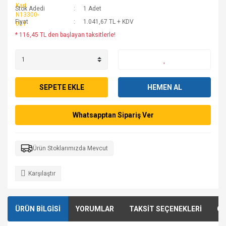
Stok Adedi
1 Adet
Fiyat
1.041,67 TL + KDV
* 116,45 TL den başlayan taksitlerle!
SEPETE EKLE
HEMEN AL
Whatsapptan Sipariş Ver
Ürün Stoklarımızda Mevcut
Karşılaştır
ÜRÜN BİLGİSİ
YORUMLAR
TAKSİT SEÇENEKLERİ
ÖN