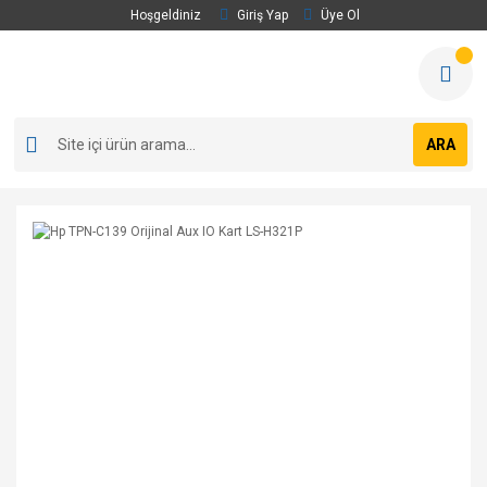
Hoşgeldiniz
Giriş Yap
Üye Ol
ARA