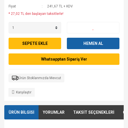
Fiyat
241,67 TL + KDV
* 27,02 TL den başlayan taksitlerle!
SEPETE EKLE
HEMEN AL
Whatsapptan Sipariş Ver
Ürün Stoklarımızda Mevcut
Karşılaştır
ÜRÜN BİLGİSİ
YORUMLAR
TAKSİT SEÇENEKLERİ
ÖN