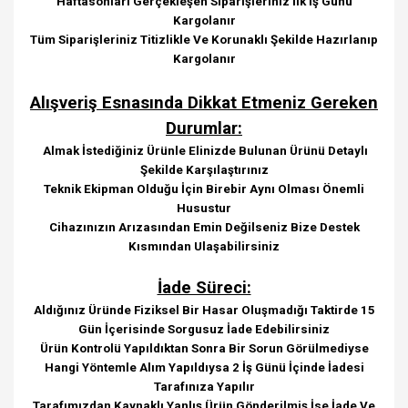
Haftasonları Gerçekleşen Siparişleriniz İlk İş Günü
Kargolanır
Tüm Siparişleriniz Titizlikle Ve Korunaklı Şekilde Hazırlanıp
Kargolanır
Alışveriş Esnasında Dikkat Etmeniz Gereken
Durumlar:
Almak İstediğiniz Ürünle Elinizde Bulunan Ürünü Detaylı
Şekilde Karşılaştırınız
Teknik Ekipman Olduğu İçin Birebir Aynı Olması Önemli
Husustur
Cihazınızın Arızasından Emin Değilseniz Bize Destek
Kısmından Ulaşabilirsiniz
İade Süreci:
Aldığınız Üründe Fiziksel Bir Hasar Oluşmadığı Taktirde 15
Gün İçerisinde Sorgusuz İade Edebilirsiniz
Ürün Kontrolü Yapıldıktan Sonra Bir Sorun Görülmediyse
Hangi Yöntemle Alım Yapıldıysa 2 İş Günü İçinde İadesi
Tarafınıza Yapılır
Tarafımızdan Kaynaklı Yanlış Ürün Gönderilmiş İse İade Ve