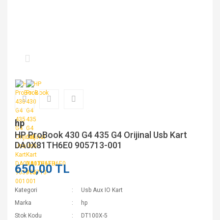
hp
HP ProBook 430 G4 435 G4 Orijinal Usb Kart
DA0X81TH6E0 905713-001
650,00 TL
Kategori
Usb Aux IO Kart
Marka
hp
Stok Kodu
DT100X-5