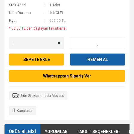
Stok Adedi
1 Adet
Ürün Durumu
İKİNCİ EL
Fiyat
650,00 TL
* 60,55 TL den başlayan taksitlerle!
SEPETE EKLE
HEMEN AL
Whatsapptan Sipariş Ver
Ürün Stoklarımızda Mevcut
Karşılaştır
ÜRÜN BİLGİSİ
YORUMLAR
TAKSİT SEÇENEKLERİ
ÖN