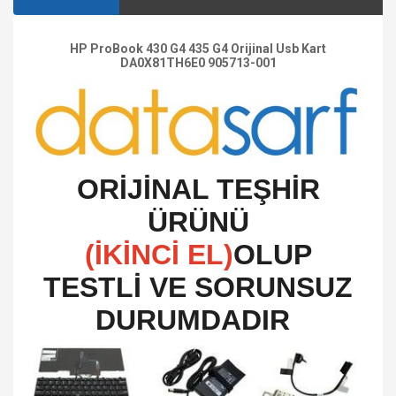
HP ProBook 430 G4 435 G4 Orijinal Usb Kart
DA0X81TH6E0 905713-001
O
RİJİNAL TEŞHİR
ÜRÜNÜ
(İKİNCİ EL)
OLUP
TESTLİ VE SORUNSUZ
DURUMDADIR