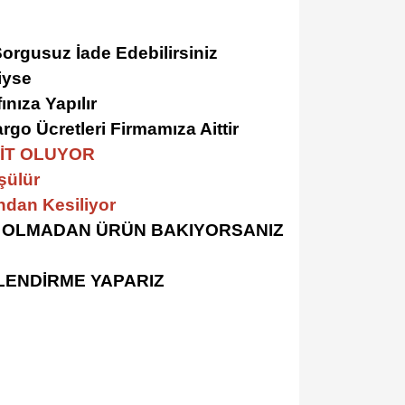
Sorgusuz İade Edebilirsiniz
diyse
nıza Yapılır
go Ücretleri Firmamıza Aittir
AİT OLUYOR
şülür
dan Kesiliyor
Lİ OLMADAN ÜRÜN BAKIYORSANIZ
NLENDİRME YAPARIZ