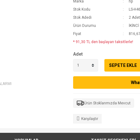
Marka
hp
Stok Kodu
LS-H4
Stok Adedi
2 Adet
Ürün Durumu
İKİNCİ
Fiyat
816,67
* 91,30 TL den başlayan taksitlerle!
Adet
SEPETE EKLE
What
ALARMI
Ürün Stoklarımızda Mevcut
Karşılaştır