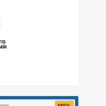
IŞ
MİR
za iletebilirsiniz.
KAYDOL