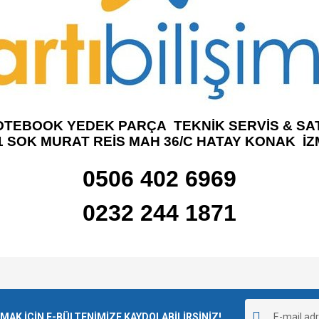
OTEBOOK YEDEK PARÇA TEKNİK SERVİS & SAT
1 SOK MURAT REİS MAH 36/C HATAY KONAK İZ
0506 402 6969
0232 244 1871
e diğer konularda yetersiz gördüğünüz noktaları öneri formunu kullanarak tarafımı
Bu ürüne ilk yorumu siz yapın!
r.
K İÇİN E-BÜLTENİMİZE KAYDOLABİLİRSİNİZ!