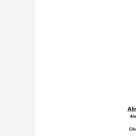
Al
Alm
Cih