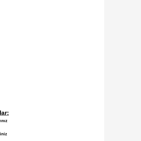
ar:
ınız
iniz