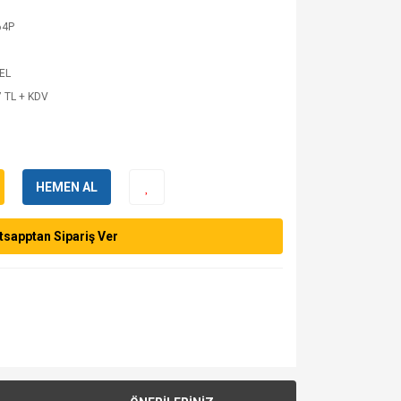
64P
 EL
 TL + KDV
HEMEN AL
sapptan Sipariş Ver