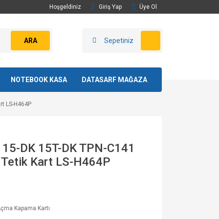
Hoşgeldiniz
Giriş Yap
Üye Ol
ARA
Sepetiniz
NOTEBOOK KASA
DATASARF MAĞAZA
art LS-H464P
g 15-DK 15T-DK TPN-C141
r Tetik Kart LS-H464P
Açma Kapama Kartı