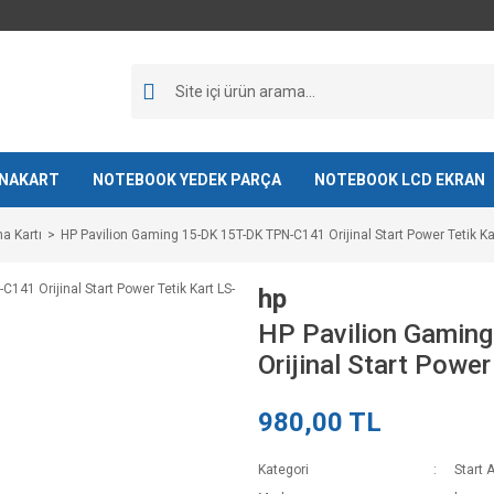
NAKART
NOTEBOOK YEDEK PARÇA
NOTEBOOK LCD EKRAN
a Kartı
HP Pavilion Gaming 15-DK 15T-DK TPN-C141 Orijinal Start Power Tetik K
hp
HP Pavilion Gamin
Orijinal Start Powe
980,00 TL
Kategori
Start 