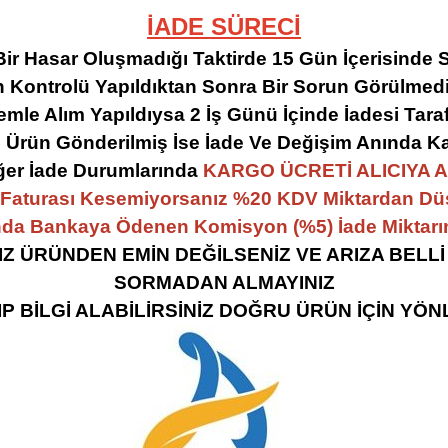
İADE SÜRECİ
Bir Hasar Oluşmadığı Taktirde 15 Gün İçerisinde 
 Kontrolü Yapıldıktan Sonra Bir Sorun Görülme
mle Alım Yapıldıysa 2 İş Günü İçinde İadesi Tarafı
 Ürün Gönderilmiş İse İade Ve Değişim Anında Kar
iğer İade Durumlarında
KARGO ÜCRETİ ALICIYA 
 Faturası Kesemiyorsanız %20 KDV Miktardan Dü
da Bankaya Ödenen Komisyon (%5) İade Miktarın
Z ÜRÜNDEN EMİN DEĞİLSENİZ VE ARIZA BEL
SORMADAN ALMAYINIZ
IP BİLGİ ALABİLİRSİNİZ DOĞRU ÜRÜN İÇİN YÖ