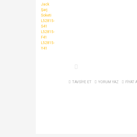
TAVSİYE ET
YORUM YAZ
FİYAT 