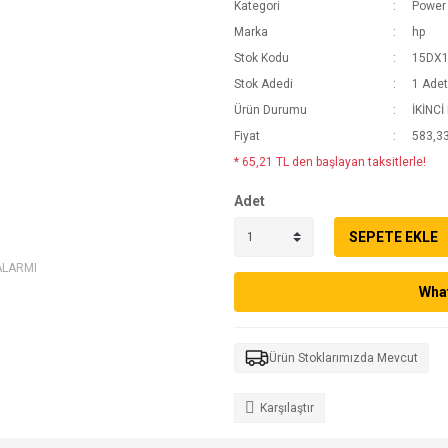
Kategori
Power 
Marka
hp
Stok Kodu
15DX1
Stok Adedi
1 Adet
Ürün Durumu
İKİNCİ
Fiyat
583,33
* 65,21 TL den başlayan taksitlerle!
Adet
SEPETE EKLE
ALARMI
What
Ürün Stoklarımızda Mevcut
Karşılaştır