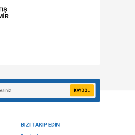
IŞ
MİR
za iletebilirsiniz.
KAYDOL
BİZİ TAKİP EDİN