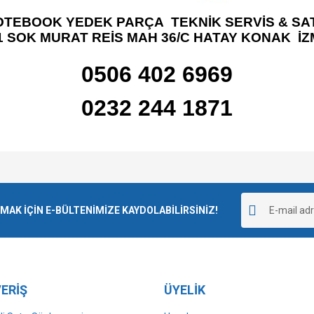
OTEBOOK YEDEK PARÇA TEKNİK SERVİS & SAT
1 SOK MURAT REİS MAH 36/C HATAY KONAK İZ
0506 402 6969
0232 244 1871
e diğer konularda yetersiz gördüğünüz noktaları öneri formunu kullanarak tarafımı
Bu ürüne ilk yorumu siz yapın!
r.
K İÇİN E-BÜLTENİMİZE KAYDOLABİLİRSİNİZ!
Yorum Yaz
ERİŞ
ÜYELİK