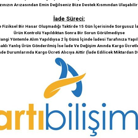
zınızın Arızasından Emin Değilseniz Bize Destek Kısmından Ulaşabilir
İade Süreci:
e Fiziksel Bir Hasar Oluşmadığı Taktirde 15 Gün İçerisinde Sorgusuz İa
Ürün Kontrolü Yapıldıktan Sonra Bir Sorun Görülmediyse
angi Yöntemle Alım Yapıldıysa 2 İş Günü İçinde İadesi Tarafınıza Yapıl
klı Yanlış Ürün Gönderilmiş İse İade Ve Değişim Anında Kargo Ücretle
ade Durumlarında Kargo Ücreti Alıcıya Aittir (İade Edilicek Miktardan D