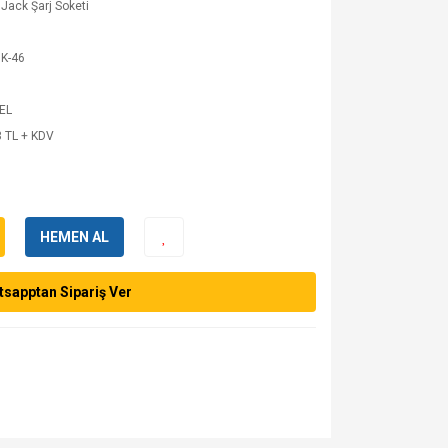
Jack Şarj Soketi
K-46
 EL
 TL + KDV
HEMEN AL
sapptan Sipariş Ver