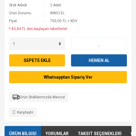
Stok Adedi
2 Adet
Ürün Durumu
İKİNCİ EL
Fiyat
750,00 TL + KDV
* 83,84 TL den başlayan taksitlerle!
SEPETE EKLE
HEMEN AL
Whatsapptan Sipariş Ver
Ürün Stoklarımızda Mevcut
Karşılaştır
ÜRÜN BİLGİSİ
YORUMLAR
TAKSİT SEÇENEKLERİ
ÖN