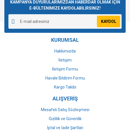
Görüş ve önerileriniz için teşekkür ederiz.
KAMPANYA DUYURULARIMIZDAN HABERDAR OLMAK İÇİN
E-BÜLTENİMİZE KAYDOLABİLİRSİNİZ!
Yorum Yaz
Ürün resmi kalitesiz, bozuk veya görüntülenemiyor.
KAYDOL
Ürün açıklamasında eksik bilgiler bulunuyor.
Ürün bilgilerinde hatalar bulunuyor.
KURUMSAL
Ürün fiyatı diğer sitelerden daha pahalı.
Bu ürüne benzer farklı alternatifler olmalı.
Hakkımızda
İletişim
İletişim Formu
Havale Bildirim Formu
Gönder
Kargo Takibi
ALIŞVERİŞ
Mesafeli Satış Sözleşmesi
Gizlilik ve Güvenlik
İptal ve İade Şartları