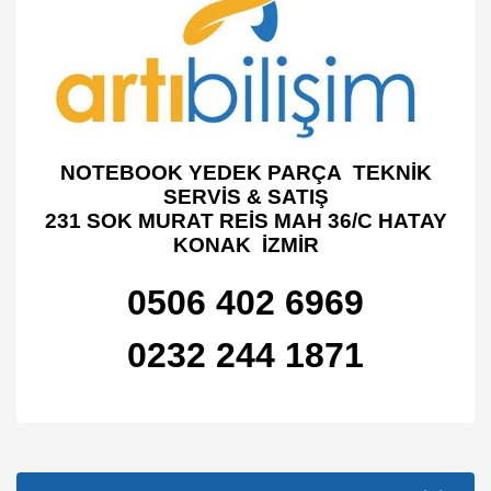
NOTEBOOK YEDEK PARÇA TEKNİK
SERVİS & SATIŞ
231 SOK MURAT REİS MAH 36/C HATAY
KONAK İZMİR
0506 402 6969
0232 244 1871
Bu ürünün fiyat bilgisi, resim, ürün açıklamalarında ve diğer
konularda yetersiz gördüğünüz noktaları öneri formunu
Bu ürüne ilk yorumu siz yapın!
kullanarak tarafımıza iletebilirsiniz.