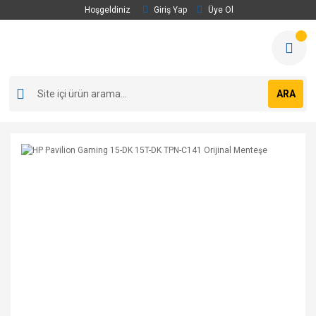
Hoşgeldiniz
Giriş Yap
Üye Ol
ARA