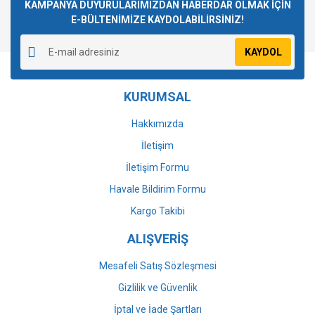
Görüş ve önerileriniz için teşekkür ederiz.
KAMPANYA DUYURULARIMIZDAN HABERDAR OLMAK İÇİN
E-BÜLTENİMİZE KAYDOLABİLİRSİNİZ!
Yorum Yaz
Ürün resmi kalitesiz, bozuk veya görüntülenemiyor.
KAYDOL
Ürün açıklamasında eksik bilgiler bulunuyor.
Ürün bilgilerinde hatalar bulunuyor.
KURUMSAL
Ürün fiyatı diğer sitelerden daha pahalı.
Bu ürüne benzer farklı alternatifler olmalı.
Hakkımızda
İletişim
İletişim Formu
Havale Bildirim Formu
Gönder
Kargo Takibi
ALIŞVERİŞ
Mesafeli Satış Sözleşmesi
Gizlilik ve Güvenlik
İptal ve İade Şartları