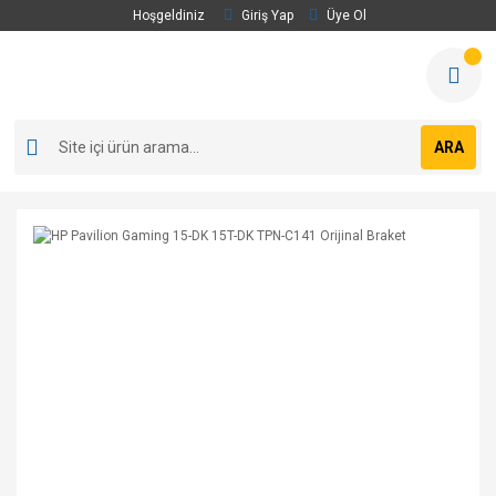
Hoşgeldiniz
Giriş Yap
Üye Ol
ARA