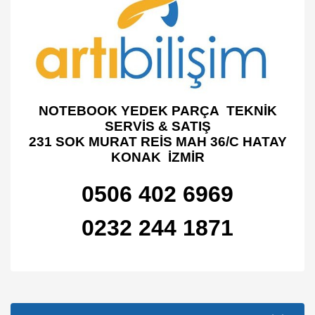
NOTEBOOK YEDEK PARÇA TEKNİK
SERVİS & SATIŞ
231 SOK MURAT REİS MAH 36/C HATAY
KONAK İZMİR
0506 402 6969
0232 244 1871
Bu ürünün fiyat bilgisi, resim, ürün açıklamalarında ve diğer
konularda yetersiz gördüğünüz noktaları öneri formunu
Bu ürüne ilk yorumu siz yapın!
kullanarak tarafımıza iletebilirsiniz.