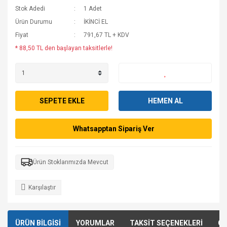
Stok Adedi
1 Adet
Ürün Durumu
İKİNCİ EL
Fiyat
791,67 TL + KDV
* 88,50 TL den başlayan taksitlerle!
SEPETE EKLE
HEMEN AL
Whatsapptan Sipariş Ver
Ürün Stoklarımızda Mevcut
Karşılaştır
ÜRÜN BİLGİSİ
YORUMLAR
TAKSİT SEÇENEKLERİ
ÖN