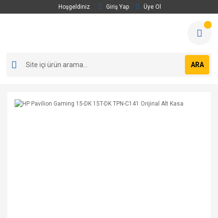
Hoşgeldiniz
Giriş Yap
Üye Ol
ARA