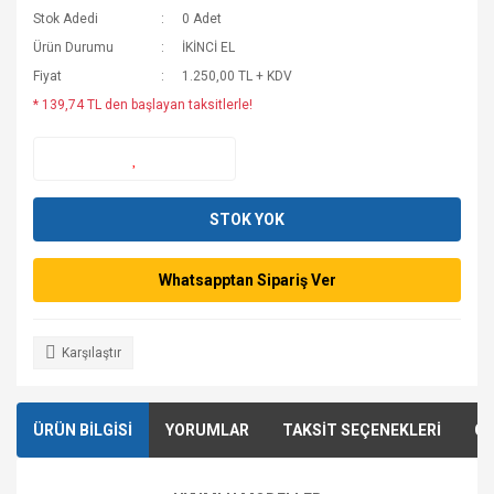
Stok Adedi
0 Adet
Ürün Durumu
İKİNCİ EL
Fiyat
1.250,00 TL + KDV
* 139,74 TL den başlayan taksitlerle!
STOK YOK
Whatsapptan Sipariş Ver
Karşılaştır
ÜRÜN BİLGİSİ
YORUMLAR
TAKSİT SEÇENEKLERİ
ÖN