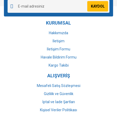
Ürün resmi kalitesiz, bozuk veya görüntülenemiyor.
KAYDOL
Ürün açıklamasında eksik bilgiler bulunuyor.
Ürün bilgilerinde hatalar bulunuyor.
KURUMSAL
Ürün fiyatı diğer sitelerden daha pahalı.
Bu ürüne benzer farklı alternatifler olmalı.
Hakkımızda
İletişim
İletişim Formu
Havale Bildirim Formu
Gönder
Kargo Takibi
ALIŞVERİŞ
Mesafeli Satış Sözleşmesi
Gizlilik ve Güvenlik
İptal ve İade Şartları
Kişisel Veriler Politikası