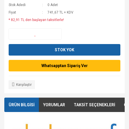
Stok Adedi
0 Adet
Fiyat
741,67 TL + KDV
* 82,91 TL den başlayan taksitlerle!
STOK YOK
Whatsapptan Sipariş Ver
Karşılaştır
ÜRÜN BİLGİSİ
YORUMLAR
TAKSİT SEÇENEKLERİ
ÖN