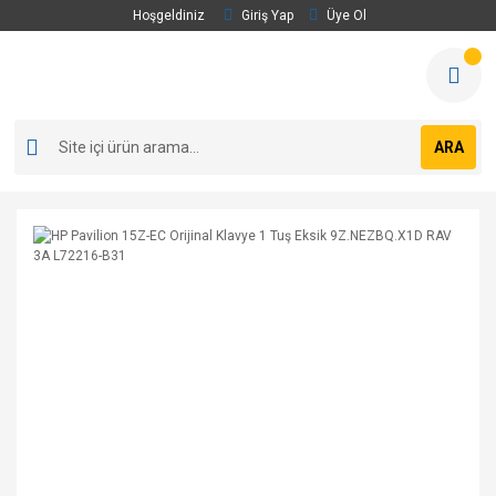
Hoşgeldiniz
Giriş Yap
Üye Ol
ARA