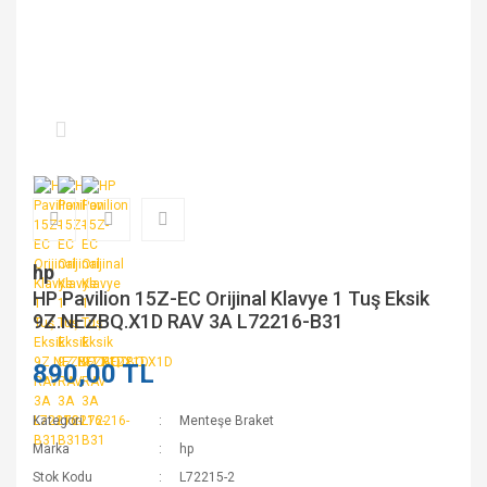
hp
HP Pavilion 15Z-EC Orijinal Klavye 1 Tuş Eksik
9Z.NEZBQ.X1D RAV 3A L72216-B31
890,00 TL
Kategori
Menteşe Braket
Marka
hp
Stok Kodu
L72215-2