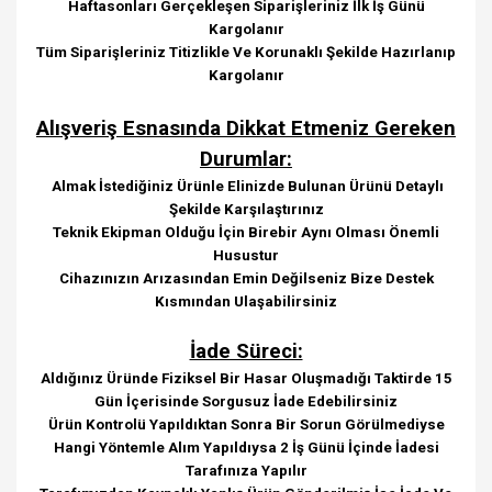
Haftasonları Gerçekleşen Siparişleriniz İlk İş Günü
Kargolanır
Tüm Siparişleriniz Titizlikle Ve Korunaklı Şekilde Hazırlanıp
Kargolanır
Alışveriş Esnasında Dikkat Etmeniz Gereken
Durumlar:
Almak İstediğiniz Ürünle Elinizde Bulunan Ürünü Detaylı
Şekilde Karşılaştırınız
Teknik Ekipman Olduğu İçin Birebir Aynı Olması Önemli
Husustur
Cihazınızın Arızasından Emin Değilseniz Bize Destek
Kısmından Ulaşabilirsiniz
İade Süreci:
Aldığınız Üründe Fiziksel Bir Hasar Oluşmadığı Taktirde 15
Gün İçerisinde Sorgusuz İade Edebilirsiniz
Ürün Kontrolü Yapıldıktan Sonra Bir Sorun Görülmediyse
Hangi Yöntemle Alım Yapıldıysa 2 İş Günü İçinde İadesi
Tarafınıza Yapılır