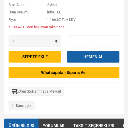
Stok Adedi
2 Adet
Ürün Durumu
İKİNCİ EL
Fiyat
1.166,67 TL + KDV
* 130,42 TL den başlayan taksitlerle!
SEPETE EKLE
HEMEN AL
Whatsapptan Sipariş Ver
Ürün Stoklarımızda Mevcut
Karşılaştır
ÜRÜN BİLGİSİ
YORUMLAR
TAKSİT SEÇENEKLERİ
ÖN