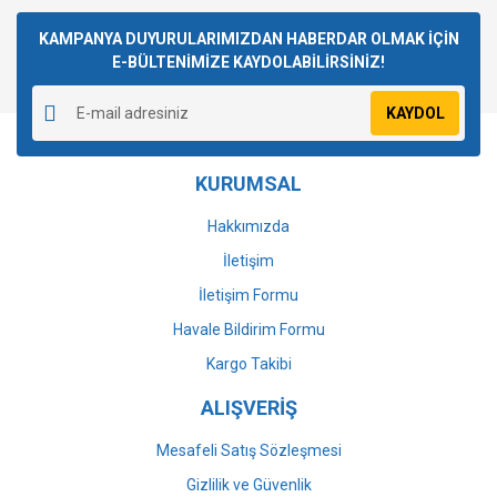
Bu ürüne ilk yorumu siz yapın!
kullanarak tarafımıza iletebilirsiniz.
Görüş ve önerileriniz için teşekkür ederiz.
KAMPANYA DUYURULARIMIZDAN HABERDAR OLMAK İÇİN
E-BÜLTENİMİZE KAYDOLABİLİRSİNİZ!
Yorum Yaz
Ürün resmi kalitesiz, bozuk veya görüntülenemiyor.
KAYDOL
Ürün açıklamasında eksik bilgiler bulunuyor.
Ürün bilgilerinde hatalar bulunuyor.
KURUMSAL
Ürün fiyatı diğer sitelerden daha pahalı.
Bu ürüne benzer farklı alternatifler olmalı.
Hakkımızda
İletişim
İletişim Formu
Havale Bildirim Formu
Gönder
Kargo Takibi
ALIŞVERİŞ
Mesafeli Satış Sözleşmesi
Gizlilik ve Güvenlik