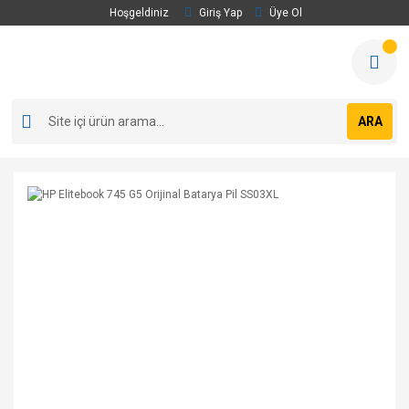
Hoşgeldiniz
Giriş Yap
Üye Ol
ARA