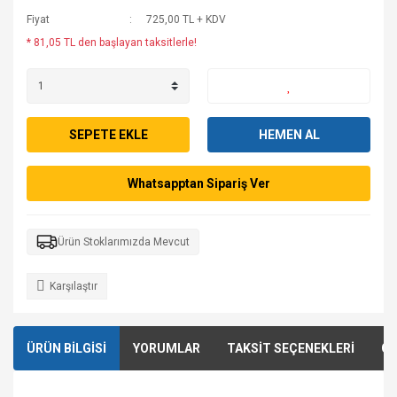
Fiyat
725,00 TL + KDV
* 81,05 TL den başlayan taksitlerle!
SEPETE EKLE
HEMEN AL
Whatsapptan Sipariş Ver
Ürün Stoklarımızda Mevcut
Karşılaştır
ÜRÜN BİLGİSİ
YORUMLAR
TAKSİT SEÇENEKLERİ
ÖN