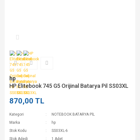
hp
HP Elitebook 745 G5 Orijinal Batarya Pil SS03XL
870,00 TL
Kategori
NOTEBOOK BATARYA PİL
Marka
hp
Stok Kodu
SS03XL-6
Stok Adedi
1 Adet