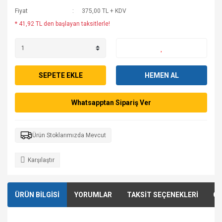
Fiyat
375,00 TL + KDV
* 41,92 TL den başlayan taksitlerle!
SEPETE EKLE
HEMEN AL
Whatsapptan Sipariş Ver
Ürün Stoklarımızda Mevcut
Karşılaştır
ÜRÜN BİLGİSİ
YORUMLAR
TAKSİT SEÇENEKLERİ
ÖN