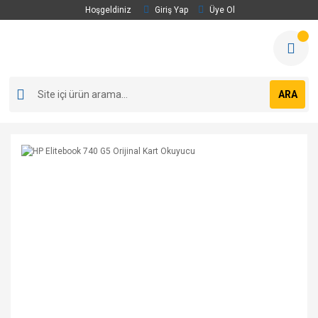
Hoşgeldiniz
Giriş Yap
Üye Ol
ARA