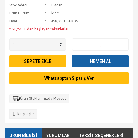
Stok Adedi
1 Adet
Ürün Durumu
İkinci El
Fiyat
458,33 TL + KDV
* 51,24 TL den başlayan taksitlerle!
SEPETE EKLE
HEMEN AL
Whatsapptan Sipariş Ver
Ürün Stoklarımızda Mevcut
Karşılaştır
ÜRÜN BİLGİSİ
YORUMLAR
TAKSİT SEÇENEKLERİ
ÖN