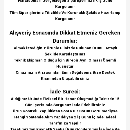
Haftasonları Gerçekleşen Siparişleriniz İlk İş Günü
Kargolanır
Tüm Siparişleriniz Titizlikle Ve Korunaklı Şekilde Hazırlanıp
Kargolanır
Alışveriş Esnasında Dikkat Etmeniz Gereken
Durumlar:
Almak İstediğiniz Ürünle Elinizde Bulunan Ürünü Detaylı
Şekilde Karşılaştırınız
Teknik Ekipman Olduğu İçin Birebir Aynı Olması Önemli
Husustur
Cihazınızın Arızasından Emin Değilseniz Bize Destek
Kısmından Ulaşabilirsiniz
İade Süreci:
Aldığınız Üründe Fiziksel Bir Hasar Oluşmadığı Taktirde 15
Gün İçerisinde Sorgusuz İade Edebilirsiniz
Ürün Kontrolü Yapıldıktan Sonra Bir Sorun Görülmediyse
Hangi Yöntemle Alım Yapıldıysa 2 İş Günü İçinde İadesi
Tarafınıza Yapılır
Tarafımızdan Kaynaklı Yanlış Ürün Gönderilmiş İse İade Ve