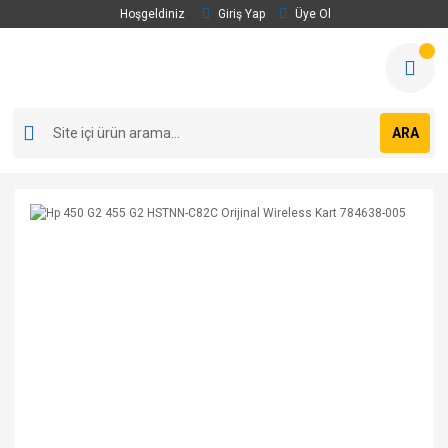
Hoşgeldiniz
Giriş Yap
Üye Ol
ARA