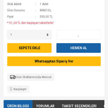
Stok Adedi
1 Adet
Ürün Durumu
İKİNCİ EL
Fiyat
550,00 TL
* 51,24 TL den başlayan taksitlerle!
SEPETE EKLE
HEMEN AL
Whatsapptan Sipariş Ver
Ürün Stoklarımızda Mevcut
Karşılaştır
ÜRÜN BİLGİSİ
YORUMLAR
TAKSİT SEÇENEKLERİ
ÖN