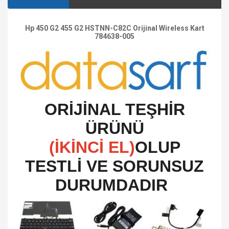
Hp 450 G2 455 G2 HSTNN-C82C Orijinal Wireless Kart
784638-005
O
RİJİNAL TEŞHİR
ÜRÜNÜ
(İKİNCİ EL)
OLUP
TESTLİ VE SORUNSUZ
DURUMDADIR