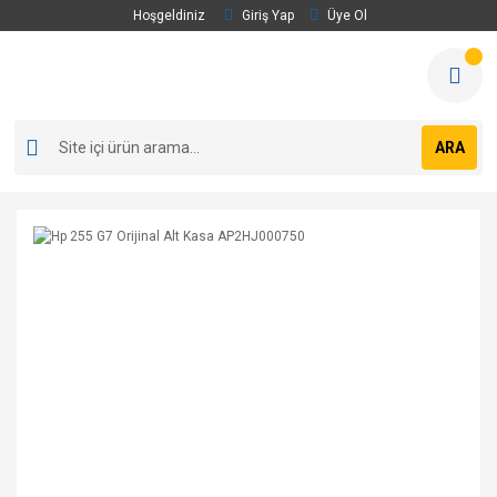
Hoşgeldiniz
Giriş Yap
Üye Ol
ARA