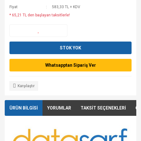
Fiyat
583,33 TL + KDV
* 65,21 TL den başlayan taksitlerle!
STOK YOK
Whatsapptan Sipariş Ver
Karşılaştır
ÜRÜN BİLGİSİ
YORUMLAR
TAKSİT SEÇENEKLERİ
ÖN