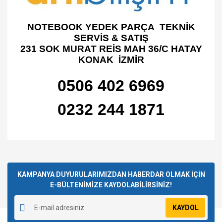
NOTEBOOK YEDEK PARÇA TEKNİK
SERVİS & SATIŞ
231 SOK MURAT REİS MAH 36/C HATAY
KONAK İZMİR
0506 402 6969
0232 244 1871
Bu ürünün fiyat bilgisi, resim, ürün açıklamalarında ve diğer
konularda yetersiz gördüğünüz noktaları öneri formunu
Bu ürüne ilk yorumu siz yapın!
kullanarak tarafımıza iletebilirsiniz.
Görüş ve önerileriniz için teşekkür ederiz.
KAMPANYA DUYURULARIMIZDAN HABERDAR OLMAK İÇİN
E-BÜLTENİMİZE KAYDOLABİLİRSİNİZ!
Yorum Yaz
Ürün resmi kalitesiz, bozuk veya görüntülenemiyor.
KAYDOL
Ürün açıklamasında eksik bilgiler bulunuyor.