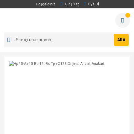
Hoşgeldiniz
Giriş Yap
Üye Ol
ARA