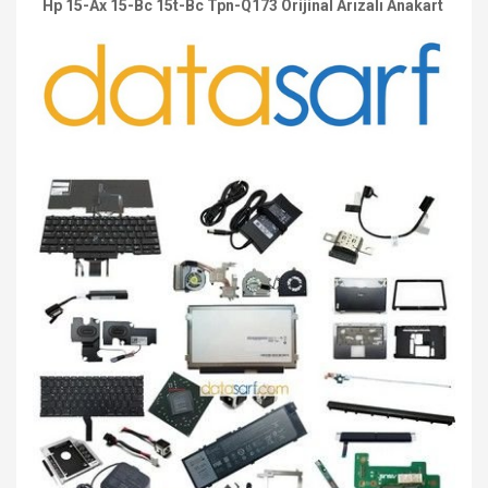
Hp 15-Ax 15-Bc 15t-Bc Tpn-Q173 Orijinal Arızalı Anakart