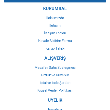
Ürün bilgilerinde hatalar bulunuyor.
KURUMSAL
Ürün fiyatı diğer sitelerden daha pahalı.
Bu ürüne benzer farklı alternatifler olmalı.
Hakkımızda
İletişim
İletişim Formu
Havale Bildirim Formu
Gönder
Kargo Takibi
ALIŞVERİŞ
Mesafeli Satış Sözleşmesi
Gizlilik ve Güvenlik
İptal ve İade Şartları
Kişisel Veriler Politikası
ÜYELİK
Hesabım