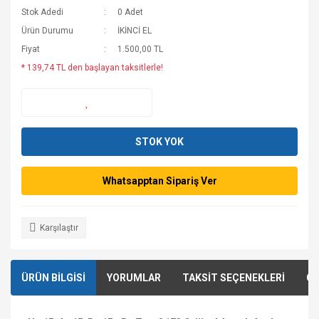
Stok Adedi
0 Adet
Ürün Durumu
İKİNCİ EL
Fiyat
1.500,00 TL
* 139,74 TL den başlayan taksitlerle!
STOK YOK
Whatsapptan Sipariş Ver
Karşılaştır
ÜRÜN BİLGİSİ
YORUMLAR
TAKSİT SEÇENEKLERİ
ÖN