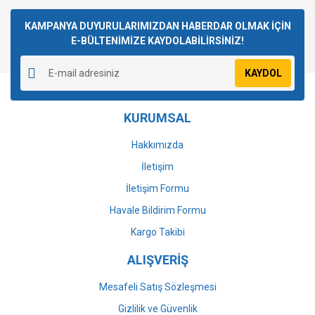
Bu ürüne ilk yorumu siz yapın!
kullanarak tarafımıza iletebilirsiniz.
Görüş ve önerileriniz için teşekkür ederiz.
KAMPANYA DUYURULARIMIZDAN HABERDAR OLMAK İÇİN
E-BÜLTENİMİZE KAYDOLABİLİRSİNİZ!
Yorum Yaz
Ürün resmi kalitesiz, bozuk veya görüntülenemiyor.
KAYDOL
Ürün açıklamasında eksik bilgiler bulunuyor.
Ürün bilgilerinde hatalar bulunuyor.
KURUMSAL
Ürün fiyatı diğer sitelerden daha pahalı.
Bu ürüne benzer farklı alternatifler olmalı.
Hakkımızda
İletişim
İletişim Formu
Havale Bildirim Formu
Gönder
Kargo Takibi
ALIŞVERİŞ
Mesafeli Satış Sözleşmesi
Gizlilik ve Güvenlik