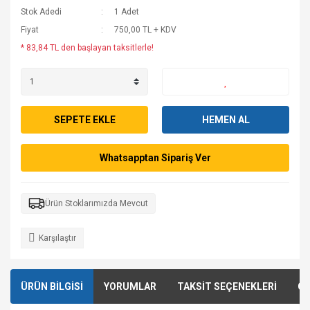
Stok Adedi
1 Adet
Fiyat
750,00 TL + KDV
* 83,84 TL den başlayan taksitlerle!
SEPETE EKLE
HEMEN AL
Whatsapptan Sipariş Ver
Ürün Stoklarımızda Mevcut
Karşılaştır
ÜRÜN BİLGİSİ
YORUMLAR
TAKSİT SEÇENEKLERİ
ÖN