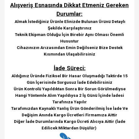
Alışveriş Esnasında Dikkat Etmeniz Gereken
Durumlar:
Almak İstediğiniz Ürünle Elinizde Bulunan Ürünü Detaylı
Şekilde Karşılaştırınız
Teknik Ekipman Olduğu İçin Birebir Aynı Olması Önemli
Husustur
Cihazınızın Arızasından Emin Değilseniz Bize Destek
Kısmından Ulaşabilirsiniz
İade Süreci:
Aldığınız Üründe Fiziksel Bir Hasar Oluşmadığı Taktirde 15
Gün İçerisinde Sorgusuz İade Edebilirsiniz
Ürün Kontrolü Yapıldıktan Sonra Bir Sorun Görülmediyse
Hangi Yöntemle Alım Yapıldıysa 2 İş Günü İçinde İadesi
Tarafınıza Yapılır
Tarafımızdan Kaynaklı Yanlış Ürün Gönderilmiş İse İade Ve
Değişim Anında Kargo Ücretleri Firmamıza Aittir
Diğer İade Durumlarında Kargo Ücreti Alıcıya Aittir (İade
Edilicek Miktardan Düşülür)