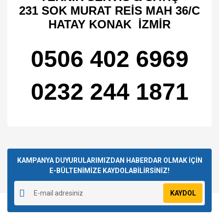
231 SOK MURAT REİS MAH 36/C
HATAY KONAK İZMİR
0506 402 6969
0232 244 1871
Bu ürünün fiyat bilgisi, resim, ürün açıklamalarında ve diğer
konularda yetersiz gördüğünüz noktaları öneri formunu
Bu ürüne ilk yorumu siz yapın!
kullanarak tarafımıza iletebilirsiniz.
Görüş ve önerileriniz için teşekkür ederiz.
KAMPANYA DUYURULARIMIZDAN HABERDAR OLMAK İÇİN
E-BÜLTENİMİZE KAYDOLABİLİRSİNİZ!
Yorum Yaz
Ürün resmi kalitesiz, bozuk veya görüntülenemiyor.
KAYDOL
Ürün açıklamasında eksik bilgiler bulunuyor.
Ürün bilgilerinde hatalar bulunuyor.