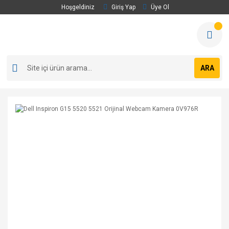
Hoşgeldiniz
Giriş Yap
Üye Ol
ARA