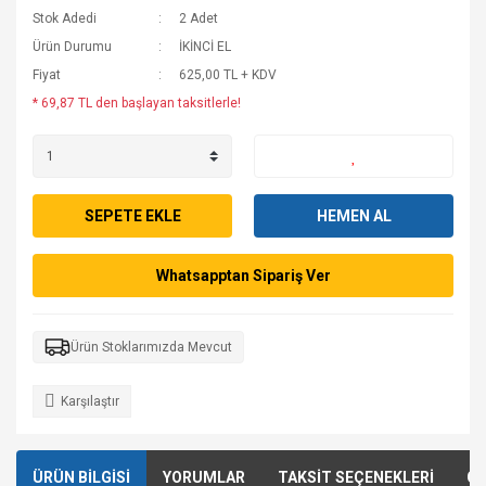
Stok Adedi
2 Adet
Ürün Durumu
İKİNCİ EL
Fiyat
625,00 TL + KDV
* 69,87 TL den başlayan taksitlerle!
SEPETE EKLE
HEMEN AL
Whatsapptan Sipariş Ver
Ürün Stoklarımızda Mevcut
Karşılaştır
ÜRÜN BİLGİSİ
YORUMLAR
TAKSİT SEÇENEKLERİ
ÖN