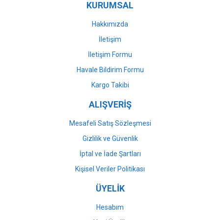
KURUMSAL
Ürün fiyatı diğer sitelerden daha pahalı.
Bu ürüne benzer farklı alternatifler olmalı.
Hakkımızda
İletişim
İletişim Formu
Havale Bildirim Formu
Gönder
Kargo Takibi
ALIŞVERİŞ
Mesafeli Satış Sözleşmesi
Gizlilik ve Güvenlik
İptal ve İade Şartları
Kişisel Veriler Politikası
ÜYELİK
Hesabım