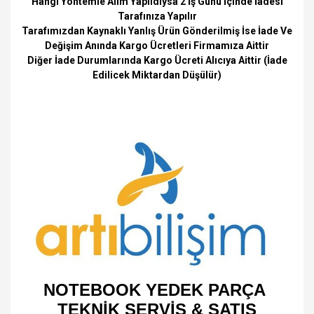
Hangi Yöntemle Alım Yapıldıysa 2 İş Günü İçinde İadesi
Tarafınıza Yapılır
Tarafımızdan Kaynaklı Yanlış Ürün Gönderilmiş İse İade Ve
Değişim Anında Kargo Ücretleri Firmamıza Aittir
Diğer İade Durumlarında Kargo Ücreti Alıcıya Aittir (İade
Edilicek Miktardan Düşülür)
NOTEBOOK YEDEK PARÇA
TEKNİK SERVİS & SATIŞ