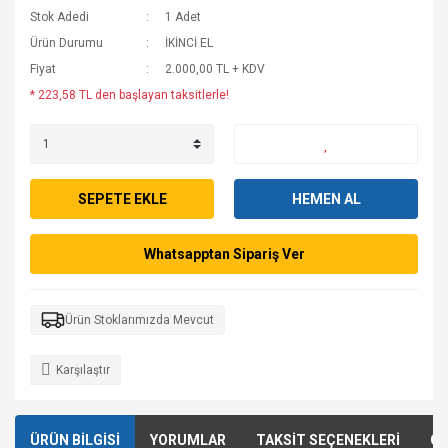
Stok Adedi
1 Adet
Ürün Durumu
İKİNCİ EL
Fiyat
2.000,00 TL + KDV
* 223,58 TL den başlayan taksitlerle!
SEPETE EKLE
HEMEN AL
Whatsapptan Sipariş Ver
Ürün Stoklarımızda Mevcut
Karşılaştır
ÜRÜN BİLGİSİ
YORUMLAR
TAKSİT SEÇENEKLERİ
ÖN