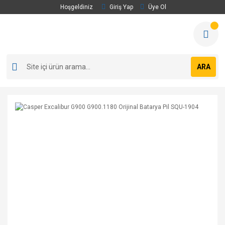
Hoşgeldiniz
Giriş Yap
Üye Ol
ARA