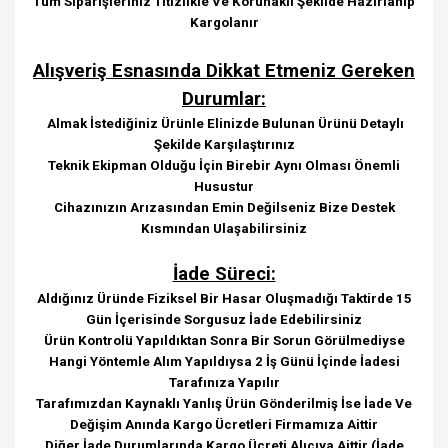
Tüm Siparişleriniz Titizlikle Ve Korunaklı Şekilde Hazırlanıp
Kargolanır
Alışveriş Esnasında Dikkat Etmeniz Gereken
Durumlar:
Almak İstediğiniz Ürünle Elinizde Bulunan Ürünü Detaylı
Şekilde Karşılaştırınız
Teknik Ekipman Olduğu İçin Birebir Aynı Olması Önemli
Husustur
Cihazınızın Arızasından Emin Değilseniz Bize Destek
Kısmından Ulaşabilirsiniz
İade Süreci:
Aldığınız Üründe Fiziksel Bir Hasar Oluşmadığı Taktirde 15
Gün İçerisinde Sorgusuz İade Edebilirsiniz
Ürün Kontrolü Yapıldıktan Sonra Bir Sorun Görülmediyse
Hangi Yöntemle Alım Yapıldıysa 2 İş Günü İçinde İadesi
Tarafınıza Yapılır
Tarafımızdan Kaynaklı Yanlış Ürün Gönderilmiş İse İade Ve
Değişim Anında Kargo Ücretleri Firmamıza Aittir
Diğer İade Durumlarında Kargo Ücreti Alıcıya Aittir (İade