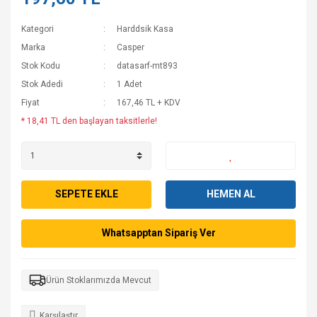
16.0 40 PİN 144HZ
Kategori
Harddsik Kasa
Marka
Casper
16.0 Çıkıntısız 40 Pin 144HZ
Stok Kodu
datasarf-mt893
16.0 Lcd Ekran
Stok Adedi
1 Adet
Fiyat
167,46 TL + KDV
16.1 30 PİN FHD IPS
* 18,41 TL den başlayan taksitlerle!
17.0 Lcd Floresan Ekran
17.3 Yuvasız 40 Pin
SEPETE EKLE
HEMEN AL
Whatsapptan Sipariş Ver
Ürün Stoklarımızda Mevcut
Karşılaştır