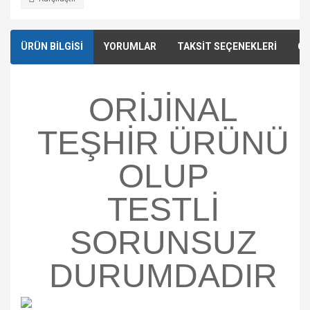
ÜRÜN BİLGİSİ
YORUMLAR
TAKSİT SEÇENEKLERİ
ÖN
ORİJİNAL
TEŞHİR ÜRÜNÜ
OLUP
TESTLİ
SORUNSUZ
DURUMDADIR