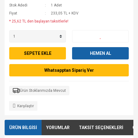
Stok Adedi
1 Adet
Fiyat
233,05 TL + KDV
* 25,62 TL den başlayan taksitlerle!
SEPETE EKLE
HEMEN AL
Whatsapptan Sipariş Ver
Ürün Stoklarımızda Mevcut
Karşılaştır
ÜRÜN BİLGİSİ
YORUMLAR
TAKSİT SEÇENEKLERİ
ÖN