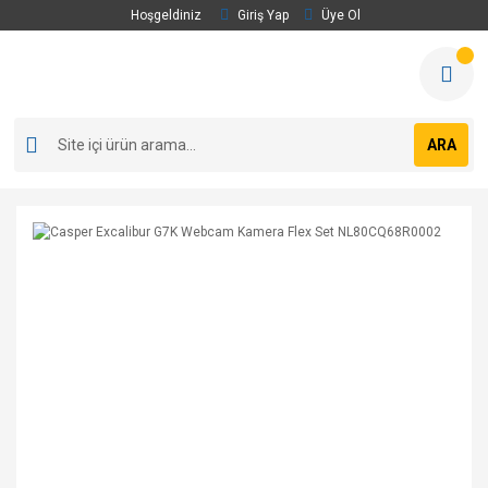
Hoşgeldiniz
Giriş Yap
Üye Ol
ARA