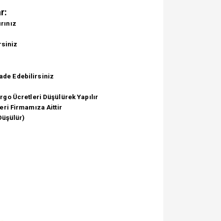
r:
ırınız
rsiniz
ade Edebilirsiniz
go Ücretleri Düşülürek Yapılır
ri Firmamıza Aittir
Düşülür)