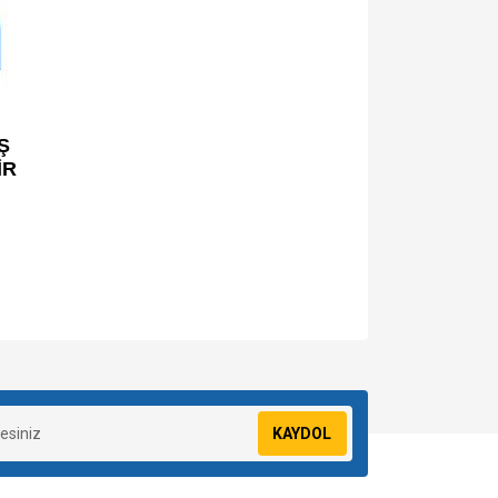
Ş
İR
za iletebilirsiniz.
KAYDOL