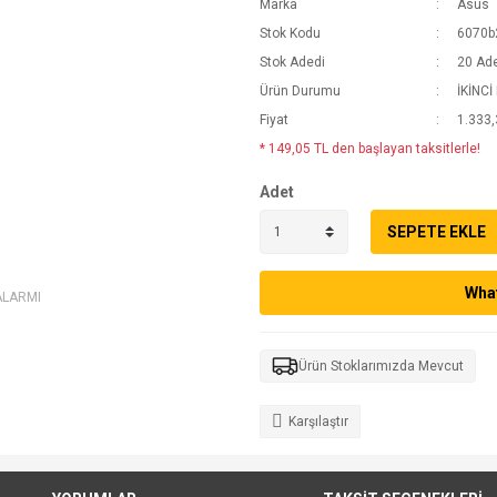
Marka
Asus
Stok Kodu
6070b
Stok Adedi
20 Ad
Ürün Durumu
İKİNCİ
Fiyat
1.333,
* 149,05 TL den başlayan taksitlerle!
Adet
SEPETE EKLE
What
ALARMI
Ürün Stoklarımızda Mevcut
Karşılaştır