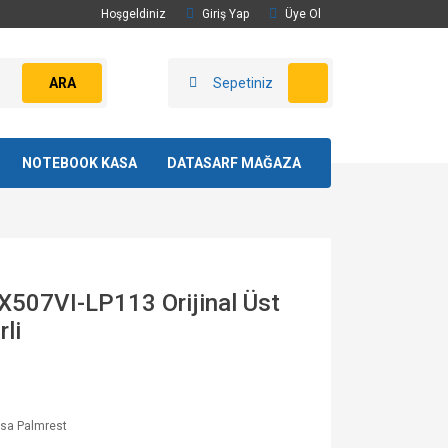
Hoşgeldiniz
Giriş Yap
Üye Ol
ARA
Sepetiniz
NOTEBOOK KASA
DATASARF MAĞAZA
507VI-LP113 Orijinal Üst
li
asa Palmrest