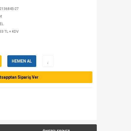
2136845-27
et
 EL
33 TL + KDV
HEMEN AL
sapptan Sipariş Ver