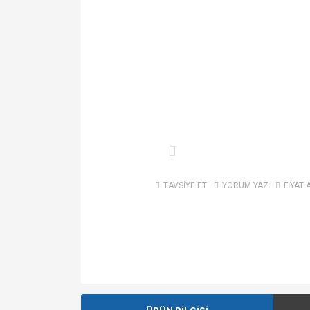
TAVSİYE ET
YORUM YAZ
FİYAT 