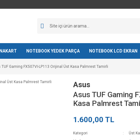
NAKART
NOTEBOOK YEDEK PARÇA
NOTEBOOK LCD EKRAN
 TUF Gaming FX507VI-LP113 Orijinal Üst Kasa Palmrest Tamirli
Asus
Asus TUF Gaming FX
Kasa Palmrest Tamir
1.600,00 TL
Kategori
Üst K