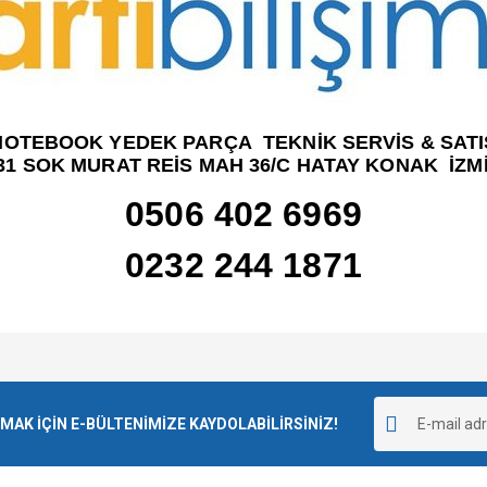
NOTEBOOK YEDEK PARÇA TEKNİK SERVİS & SATI
31 SOK MURAT REİS MAH 36/C HATAY KONAK İZM
0506 402 6969
0232 244 1871
e diğer konularda yetersiz gördüğünüz noktaları öneri formunu kullanarak tarafımı
Bu ürüne ilk yorumu siz yapın!
r.
K İÇİN E-BÜLTENİMİZE KAYDOLABİLİRSİNİZ!
Yorum Yaz