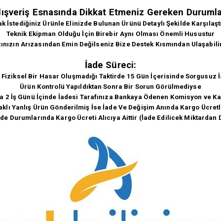
lışveriş Esnasında Dikkat Etmeniz Gereken Durumla
 İstediğiniz Ürünle Elinizde Bulunan Ürünü Detaylı Şekilde Karşılaşt
Teknik Ekipman Olduğu İçin Birebir Aynı Olması Önemli Husustur
ınızın Arızasından Emin Değilseniz Bize Destek Kısmından Ulaşabili
İade Süreci:
 Fiziksel Bir Hasar Oluşmadığı Taktirde 15 Gün İçerisinde Sorgusuz İ
Ürün Kontrolü Yapıldıktan Sonra Bir Sorun Görülmediyse
a 2 İş Günü İçinde İadesi Tarafınıza Bankaya Ödenen Komisyon ve Kar
klı Yanlış Ürün Gönderilmiş İse İade Ve Değişim Anında Kargo Ücretle
ade Durumlarında Kargo Ücreti Alıcıya Aittir (İade Edilicek Miktardan 