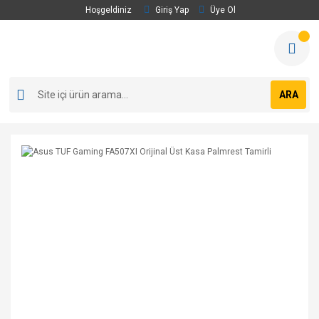
Hoşgeldiniz
Giriş Yap
Üye Ol
ARA