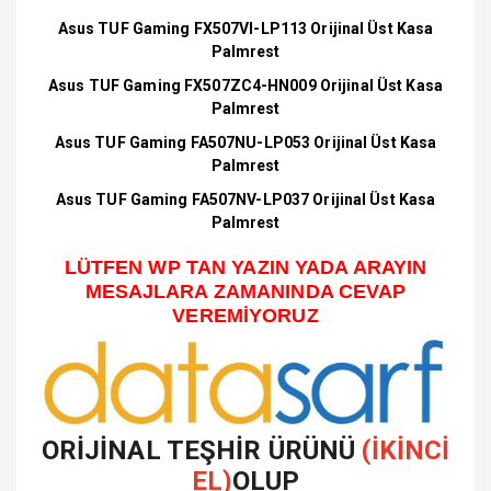
Asus TUF Gaming FX507VI-LP113 Orijinal Üst Kasa
Palmrest
Asus TUF Gaming FX507ZC4-HN009 Orijinal Üst Kasa
Palmrest
Asus TUF Gaming FA507NU-LP053 Orijinal Üst Kasa
Palmrest
Asus TUF Gaming FA507NV-LP037 Orijinal Üst Kasa
Palmrest
LÜTFEN WP TAN YAZIN YADA ARAYIN
MESAJLARA ZAMANINDA CEVAP
VEREMİYORUZ
ORİJİNAL TEŞHİR ÜRÜNÜ
(İKİNCİ
EL)
OLUP