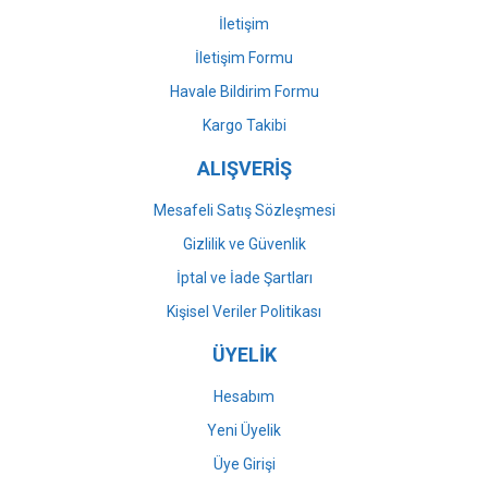
İletişim
İletişim Formu
Havale Bildirim Formu
Gönder
Kargo Takibi
ALIŞVERİŞ
Mesafeli Satış Sözleşmesi
Gizlilik ve Güvenlik
İptal ve İade Şartları
Kişisel Veriler Politikası
ÜYELİK
Hesabım
Yeni Üyelik
Üye Girişi