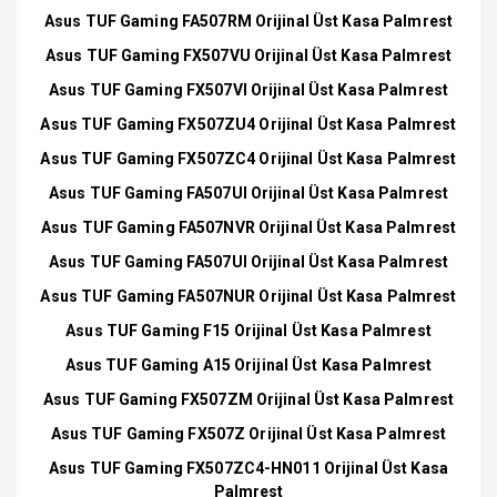
Asus TUF Gaming FA507RM Orijinal Üst Kasa Palmrest
Asus TUF Gaming FX507VU Orijinal Üst Kasa Palmrest
Asus TUF Gaming FX507VI Orijinal Üst Kasa Palmrest
Asus TUF Gaming FX507ZU4 Orijinal Üst Kasa Palmrest
Asus TUF Gaming FX507ZC4 Orijinal Üst Kasa Palmrest
Asus TUF Gaming FA507UI Orijinal Üst Kasa Palmrest
Asus TUF Gaming FA507NVR Orijinal Üst Kasa Palmrest
Asus TUF Gaming FA507UI Orijinal Üst Kasa Palmrest
Asus TUF Gaming FA507NUR Orijinal Üst Kasa Palmrest
Asus TUF Gaming F15 Orijinal Üst Kasa Palmrest
Asus TUF Gaming A15 Orijinal Üst Kasa Palmrest
Asus TUF Gaming FX507ZM Orijinal Üst Kasa Palmrest
Asus TUF Gaming FX507Z Orijinal Üst Kasa Palmrest
Asus TUF Gaming FX507ZC4-HN011 Orijinal Üst Kasa
Palmrest