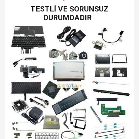
TESTLİ VE SORUNSUZ
DURUMDADIR