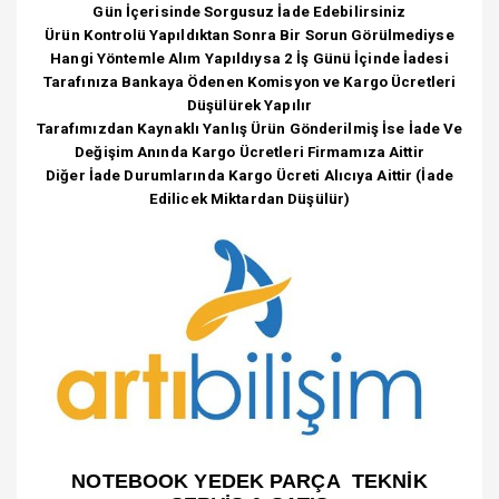
Gün İçerisinde Sorgusuz İade Edebilirsiniz
Ürün Kontrolü Yapıldıktan Sonra Bir Sorun Görülmediyse
Hangi Yöntemle Alım Yapıldıysa 2 İş Günü İçinde İadesi
Tarafınıza Bankaya Ödenen Komisyon ve Kargo Ücretleri
Düşülürek Yapılır
Tarafımızdan Kaynaklı Yanlış Ürün Gönderilmiş İse İade Ve
Değişim Anında Kargo Ücretleri Firmamıza Aittir
Diğer İade Durumlarında Kargo Ücreti Alıcıya Aittir (İade
Edilicek Miktardan Düşülür)
NOTEBOOK YEDEK PARÇA TEKNİK