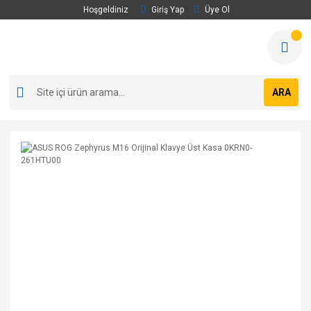
Hoşgeldiniz
Giriş Yap
Üye Ol
ARA