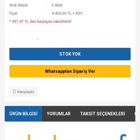
Stok Adedi
0 Adet
Fiyat
4.450,00 TL + KDV
* 497,47 TL den başlayan taksitlerle!
STOK YOK
Whatsapptan Sipariş Ver
Karşılaştır
ÜRÜN BİLGİSİ
YORUMLAR
TAKSİT SEÇENEKLERİ
ÖN