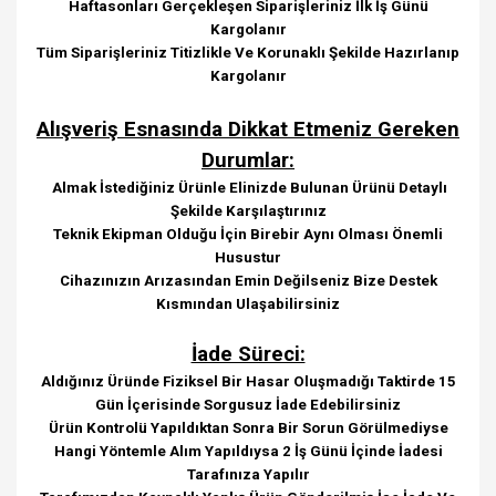
Haftasonları Gerçekleşen Siparişleriniz İlk İş Günü
Kargolanır
Tüm Siparişleriniz Titizlikle Ve Korunaklı Şekilde Hazırlanıp
Kargolanır
Alışveriş Esnasında Dikkat Etmeniz Gereken
Durumlar:
Almak İstediğiniz Ürünle Elinizde Bulunan Ürünü Detaylı
Şekilde Karşılaştırınız
Teknik Ekipman Olduğu İçin Birebir Aynı Olması Önemli
Husustur
Cihazınızın Arızasından Emin Değilseniz Bize Destek
Kısmından Ulaşabilirsiniz
İade Süreci:
Aldığınız Üründe Fiziksel Bir Hasar Oluşmadığı Taktirde 15
Gün İçerisinde Sorgusuz İade Edebilirsiniz
Ürün Kontrolü Yapıldıktan Sonra Bir Sorun Görülmediyse
Hangi Yöntemle Alım Yapıldıysa 2 İş Günü İçinde İadesi
Tarafınıza Yapılır