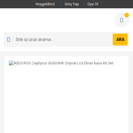
Hoşgeldiniz
Giriş Yap
Üye Ol
ARA