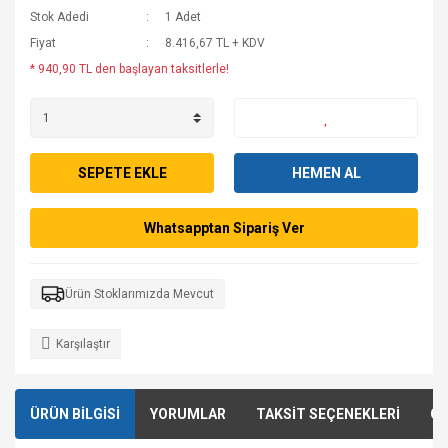
Stok Adedi
1 Adet
Fiyat
8.416,67 TL + KDV
* 940,90 TL den başlayan taksitlerle!
SEPETE EKLE
HEMEN AL
Whatsapptan Sipariş Ver
Ürün Stoklarımızda Mevcut
Karşılaştır
ÜRÜN BİLGİSİ
YORUMLAR
TAKSİT SEÇENEKLERİ
ÖN