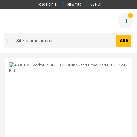
Hoşgeldiniz
Giriş Yap
Üye Ol
ARA