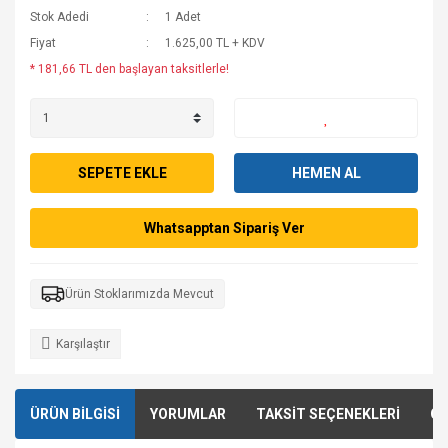
Stok Adedi
1 Adet
Fiyat
1.625,00 TL + KDV
* 181,66 TL den başlayan taksitlerle!
SEPETE EKLE
HEMEN AL
Whatsapptan Sipariş Ver
Ürün Stoklarımızda Mevcut
Karşılaştır
ÜRÜN BİLGİSİ
YORUMLAR
TAKSİT SEÇENEKLERİ
ÖN