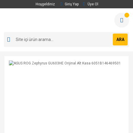
Hoşgeldiniz
Giriş Yap
Üye Ol
ARA