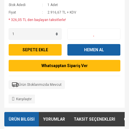
Stok Adedi
1 Adet
Fiyat
2.916,67 TL + KDV
* 326,05 TL den başlayan taksitlerle!
SEPETE EKLE
HEMEN AL
Whatsapptan Sipariş Ver
Ürün Stoklarımızda Mevcut
Karşılaştır
ÜRÜN BİLGİSİ
YORUMLAR
TAKSİT SEÇENEKLERİ
ÖN